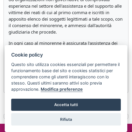
esperienza nel settore dell'assistenza e del supporto alle
vittime dei reati di cui al primo comma e iscritti in
apposito elenco dei soggetti legittimati a tale scopo, con
il consenso del minorenne, e ammessi dall'autorità
giudiziaria che procede.
In ogni caso al minorenne è assicurata l'assistenza dei
servizi minorili dell'Amministrazione della giustizia e dei
Cookie policy
servizi istituiti dagli enti locali.
Questo sito utilizza cookies essenziali per permettere il
Dei servizi indicati nel terzo comma si avvale altresì
funzionamento base del sito e cookies statistici per
l'autorità giudiziaria in ogni stato e grado del
comprendere come gli utenti interagiscono con lo
procedimento.
stesso. Questi ultimi saranno attivi solo previa
approvazione.
Modifica preferenze
«
Articolo 609 novies
Articolo 609 undecies
»
Accetta tutti
Rifiuta
©2024 misterlex.it -
redazione@misterlex.it
-
Privacy
- P.I.