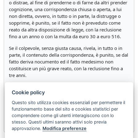
o distrae, al fine di prenderne o di farne da altri prender
cognizione, una corrispondenza chiusa o aperta, a lui
non diretta, ovvero, in tutto o in parte, la distrugge o
sopprime, è punito, se il fatto non è preveduto come
reato da altra disposizione di legge, con la reclusione
fino a un anno o con la multa da euro 30 a euro 516.
Se il colpevole, senza giusta causa, rivela, in tutto o in
parte, il contenuto della corrispondenza, è punito, se dal
fatto deriva nocumento ed il fatto medesimo non
costituisce un più grave reato, con la reclusione fino a
tre anni.
Il delitto è punibile a querela della persona offesa.
Cookie policy
Agli effetti delle disposizioni di questa sezione, per
Questo sito utilizza cookies essenziali per permettere il
"corrispondenza" si intende quella epistolare, telegrafica
funzionamento base del sito e cookies statistici per
o telefonica, informatica o telematica ovvero effettuata
comprendere come gli utenti interagiscono con lo
con ogni altra forma di comunicazione a distanza.
stesso. Questi ultimi saranno attivi solo previa
approvazione.
Modifica preferenze