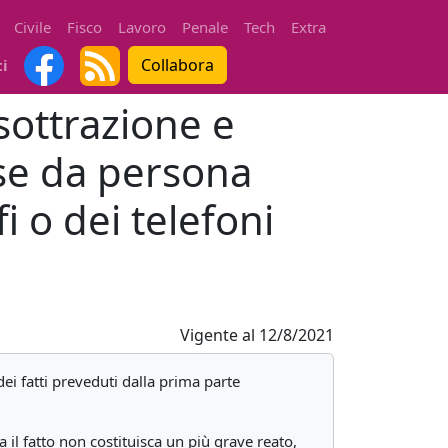
Civile
Fisco
Lavoro
Penale
Tech
Extra
Collabora
ti
sottrazione e
se da persona
i o dei telefoni
Vigente al
12/8/2021
dei fatti preveduti dalla prima parte
a il fatto non costituisca un più grave reato,