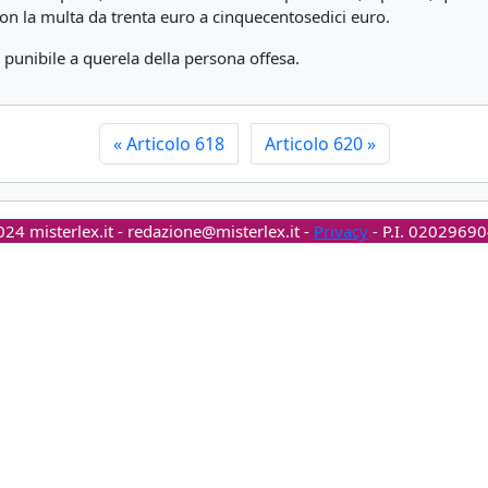
con la multa da trenta euro a cinquecentosedici euro.
 punibile a querela della persona offesa.
«
Articolo 618
Articolo 620
»
24 misterlex.it -
redazione@misterlex.it
-
Privacy
- P.I. 0202969