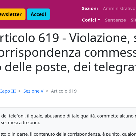
Sezioni
Amministrativo
Newsletter
Accedi
Codici
Sentenze
Si
ticolo 619 - Violazione, 
corrispondenza commes
 delle poste, dei telegraf
Capo III
Sezione V
Articolo 619
 o dei telefoni, il quale, abusando di tale qualità, commette alcuno 
 sei mesi a tre anni.
tutto o in parte, il contenuto della corrispondenza, è punito, qualor