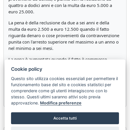
quattro a dodici anni e con la multa da euro 5.000 a
euro 25.000.
La pena è della reclusione da due a sei anni e della
multa da euro 2.500 a euro 12.500 quando il fatto
riguarda denaro o cose provenienti da contravvenzione
punita con l'arresto superiore nel massimo a un anno o
nel minimo a sei mesi.
La pena è aumentata quando il fatto è commesso
nell'esercizio di un'attività professionale.
Cookie policy
La pena è diminuita nell'ipotesi di cui al quarto comma
Questo sito utilizza cookies essenziali per permettere il
dell'art. 648.
funzionamento base del sito e cookies statistici per
comprendere come gli utenti interagiscono con lo
Si applica l'ultimo comma dell'articolo 648.
stesso. Questi ultimi saranno attivi solo previa
approvazione.
Modifica preferenze
«
Articolo 648 bis
Articolo 648 ter.1
»
Accetta tutti