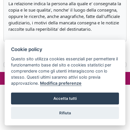
La relazione indica la persona alla quale e' consegnata la
copia e le sue qualita', nonche' il luogo della consegna,
oppure le ricerche, anche anagrafiche, fatte dall'ufficiale
giudiziario, i motivi della mancata consegna e le notizie
raccolte sulla reperibilita' del destinatario.
Cookie policy
«
Articolo 147
Articolo 149
»
Questo sito utilizza cookies essenziali per permettere il
funzionamento base del sito e cookies statistici per
comprendere come gli utenti interagiscono con lo
©2024 misterlex.it -
redazione@misterlex.it
-
Privacy
- P.I.
stesso. Questi ultimi saranno attivi solo previa
02029690472
approvazione.
Modifica preferenze
Accetta tutti
Rifiuta