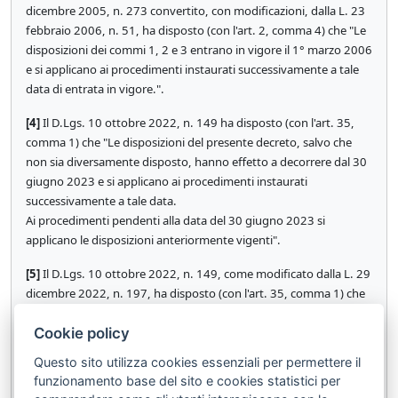
dicembre 2005, n. 273 convertito, con modificazioni, dalla L. 23
febbraio 2006, n. 51, ha disposto (con l'art. 2, comma 4) che "Le
disposizioni dei commi 1, 2 e 3 entrano in vigore il 1° marzo 2006
e si applicano ai procedimenti instaurati successivamente a tale
data di entrata in vigore.".
[4]
Il D.Lgs. 10 ottobre 2022, n. 149 ha disposto (con l'art. 35,
comma 1) che "Le disposizioni del presente decreto, salvo che
non sia diversamente disposto, hanno effetto a decorrere dal 30
giugno 2023 e si applicano ai procedimenti instaurati
successivamente a tale data.
Ai procedimenti pendenti alla data del 30 giugno 2023 si
applicano le disposizioni anteriormente vigenti".
[5]
Il D.Lgs. 10 ottobre 2022, n. 149, come modificato dalla L. 29
dicembre 2022, n. 197, ha disposto (con l'art. 35, comma 1) che
"Le disposizioni del presente decreto, salvo che non sia
Cookie policy
diversamente disposto, hanno effetto a decorrere dal 28
febbraio 2023 e si applicano ai procedimenti instaurati
Questo sito utilizza cookies essenziali per permettere il
successivamente a tale data. Ai procedimenti pendenti alla data
funzionamento base del sito e cookies statistici per
del 28 febbraio 2023 si applicano le disposizioni anteriormente