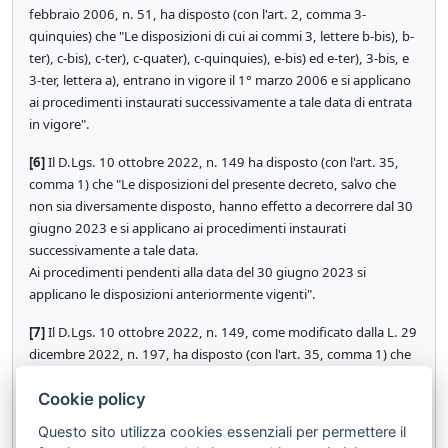
febbraio 2006, n. 51, ha disposto (con l'art. 2, comma 3-
quinquies) che "Le disposizioni di cui ai commi 3, lettere b-bis), b-
ter), c-bis), c-ter), c-quater), c-quinquies), e-bis) ed e-ter), 3-bis, e
3-ter, lettera a), entrano in vigore il 1° marzo 2006 e si applicano
ai procedimenti instaurati successivamente a tale data di entrata
in vigore".
[6]
Il D.Lgs. 10 ottobre 2022, n. 149 ha disposto (con l'art. 35,
comma 1) che "Le disposizioni del presente decreto, salvo che
non sia diversamente disposto, hanno effetto a decorrere dal 30
giugno 2023 e si applicano ai procedimenti instaurati
successivamente a tale data.
Ai procedimenti pendenti alla data del 30 giugno 2023 si
applicano le disposizioni anteriormente vigenti".
[7]
Il D.Lgs. 10 ottobre 2022, n. 149, come modificato dalla L. 29
dicembre 2022, n. 197, ha disposto (con l'art. 35, comma 1) che
"Le disposizioni del presente decreto, salvo che non sia
Cookie policy
diversamente disposto, hanno effetto a decorrere dal 28
febbraio 2023 e si applicano ai procedimenti instaurati
Questo sito utilizza cookies essenziali per permettere il
successivamente a tale data. Ai procedimenti pendenti alla data