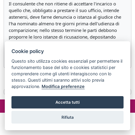
Il consulente che non ritiene di accettare l'incarico o
quello che, obbligato a prestare il suo ufficio, intende
astenersi, deve farne denuncia o istanza al giudice che
l'ha nominato almeno tre giorni prima dell'udienza di
comparizione; nello stesso termine le parti debbono
proporre le loro istanze di ricusazione, depositando
nella cancelleria ricorso al giudice istruttore.
Cookie policy
Questi provvede con ordinanza non impugnabile.
Questo sito utilizza cookies essenziali per permettere il
funzionamento base del sito e cookies statistici per
comprendere come gli utenti interagiscono con lo
«
Articolo 191
Articolo 193
»
stesso. Questi ultimi saranno attivi solo previa
approvazione.
Modifica preferenze
©2024 misterlex.it -
redazione@misterlex.it
-
Privacy
- P.I.
Accetta tutti
02029690472
Rifiuta