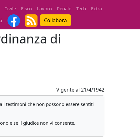
Civile
Fisco
Lavoro
Penale
Tech
Extra
Collabora
ti
rdinanza di
Vigente al
21/4/1942
na i testimoni che non possono essere sentiti
cono e se il giudice non vi consente.