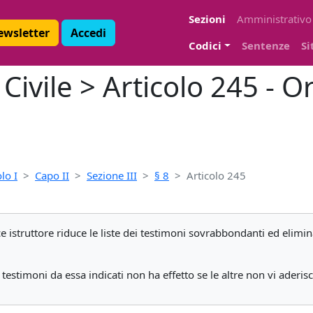
Sezioni
Amministrativo
Newsletter
Accedi
Codici
Sentenze
Si
ivile > Articolo 245 - O
olo I
Capo II
Sezione III
§ 8
Articolo 245
e istruttore riduce le liste dei testimoni sovrabbondanti ed elimi
 testimoni da essa indicati non ha effetto se le altre non vi aderis