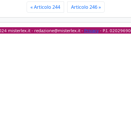
«
Articolo 244
Articolo 246
»
24 misterlex.it -
redazione@misterlex.it
-
Privacy
- P.I. 0202969