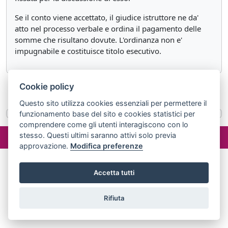
Se il conto viene accettato, il giudice istruttore ne da'
atto nel processo verbale e ordina il pagamento delle
somme che risultano dovute. L'ordinanza non e'
impugnabile e costituisce titolo esecutivo.
Cookie policy
«
Articolo 262
Articolo 264
»
Questo sito utilizza cookies essenziali per permettere il
funzionamento base del sito e cookies statistici per
comprendere come gli utenti interagiscono con lo
©2024 misterlex.it -
redazione@misterlex.it
-
Privacy
- P.I.
stesso. Questi ultimi saranno attivi solo previa
02029690472
approvazione.
Modifica preferenze
Accetta tutti
Rifiuta