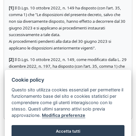
[1]
Il D.Lgs. 10 ottobre 2022, n. 149 ha disposto (con l'art. 35,
comma 1) che "Le disposizioni del presente decreto, salvo che
non sia diversamente disposto, hanno effetto a decorrere dal 30
giugno 2023 e si applicano ai procedimenti instaurati
successivamente a tale data.
Ai procedimenti pendenti alla data del 30 giugno 2023 si
applicano le disposizioni anteriormente vigenti".
[2]
Il D.Lgs. 10 ottobre 2022, n. 149, come modificato dalla L. 29
dicembre 2022, n. 197, ha disposto (con l'art. 35, comma 1) che
"Le disposizioni del presente decreto, salvo che non sia
Cookie policy
diversamente disposto, hanno effetto a decorrere dal 28
febbraio 2023 e si applicano ai procedimenti instaurati
Questo sito utilizza cookies essenziali per permettere il
successivamente a tale data. Ai procedimenti pendenti alla data
funzionamento base del sito e cookies statistici per
del 28 febbraio 2023 si applicano le disposizioni anteriormente
comprendere come gli utenti interagiscono con lo
vigenti".
stesso. Questi ultimi saranno attivi solo previa
approvazione.
Modifica preferenze
«
Articolo 473 bis.20
Articolo 473 bis.22
»
Accetta tutti