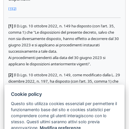
[1]
[2]
[1]
Il D.Lgs. 10 ottobre 2022, n. 149 ha disposto (con l'art. 35,
comma 1) che "Le disposizioni del presente decreto, salvo che
non sia diversamente disposto, hanno effetto a decorrere dal 30
giugno 2023 e si applicano ai procedimenti instaurati
successivamente a tale data.
Ai procedimenti pendenti alla data del 30 giugno 2023 si
applicano le disposizioni anteriormente vigenti".
[2]
Il D.Lgs. 10 ottobre 2022, n. 149, come modificato dalla L. 29
dicembre 2022, n. 197, ha disposto (con l'art. 35, comma 1) che
"Le disposizioni del presente decreto, salvo che non sia
Cookie policy
diversamente disposto, hanno effetto a decorrere dal 28
febbraio 2023 e si applicano ai procedimenti instaurati
Questo sito utilizza cookies essenziali per permettere il
successivamente a tale data. Ai procedimenti pendenti alla data
funzionamento base del sito e cookies statistici per
del 28 febbraio 2023 si applicano le disposizioni anteriormente
comprendere come gli utenti interagiscono con lo
vigenti".
stesso. Questi ultimi saranno attivi solo previa
approvazione.
Modifica preferenze