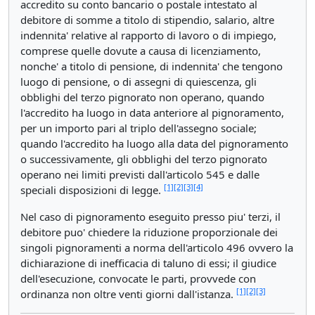
accredito su conto bancario o postale intestato al
debitore di somme a titolo di stipendio, salario, altre
indennita' relative al rapporto di lavoro o di impiego,
comprese quelle dovute a causa di licenziamento,
nonche' a titolo di pensione, di indennita' che tengono
luogo di pensione, o di assegni di quiescenza, gli
obblighi del terzo pignorato non operano, quando
l'accredito ha luogo in data anteriore al pignoramento,
per un importo pari al triplo dell'assegno sociale;
quando l'accredito ha luogo alla data del pignoramento
o successivamente, gli obblighi del terzo pignorato
operano nei limiti previsti dall'articolo 545 e dalle
[1]
[2]
[3]
[4]
speciali disposizioni di legge.
Nel caso di pignoramento eseguito presso piu' terzi, il
debitore puo' chiedere la riduzione proporzionale dei
singoli pignoramenti a norma dell'articolo 496 ovvero la
dichiarazione di inefficacia di taluno di essi; il giudice
dell'esecuzione, convocate le parti, provvede con
[1]
[2]
[3]
ordinanza non oltre venti giorni dall'istanza.