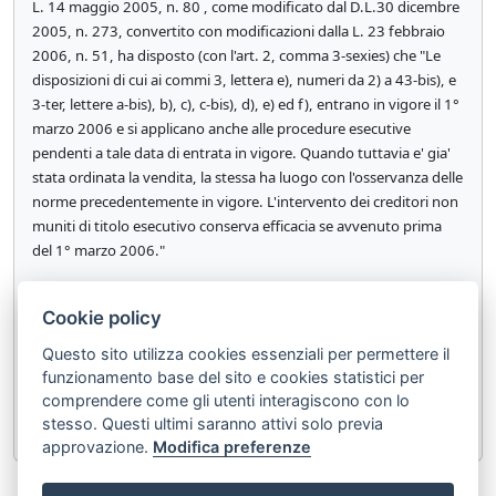
L. 14 maggio 2005, n. 80 , come modificato dal D.L.30 dicembre
2005, n. 273, convertito con modificazioni dalla L. 23 febbraio
2006, n. 51, ha disposto (con l'art. 2, comma 3-sexies) che "Le
disposizioni di cui ai commi 3, lettera e), numeri da 2) a 43-bis), e
3-ter, lettere a-bis), b), c), c-bis), d), e) ed f), entrano in vigore il 1°
marzo 2006 e si applicano anche alle procedure esecutive
pendenti a tale data di entrata in vigore. Quando tuttavia e' gia'
stata ordinata la vendita, la stessa ha luogo con l'osservanza delle
norme precedentemente in vigore. L'intervento dei creditori non
muniti di titolo esecutivo conserva efficacia se avvenuto prima
del 1° marzo 2006."
[4]
Il D.L. 27 giugno 2015, n. 83, convertito con modificazioni
Cookie policy
dalla L. 6 agosto 2015, n. 132, ha disposto (con l'art. 23, comma
6) che " Le disposizioni di cui agli articoli 12 e 13, comma 1,
Questo sito utilizza cookies essenziali per permettere il
lettere d), l), m), n), si applicano esclusivamente alle procedure
funzionamento base del sito e cookies statistici per
esecutive iniziate successivamente alla data di entrata in vigore
comprendere come gli utenti interagiscono con lo
del presente decreto".
stesso. Questi ultimi saranno attivi solo previa
approvazione.
Modifica preferenze