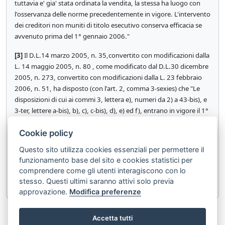
tuttavia e' gia' stata ordinata la vendita, la stessa ha luogo con
l'osservanza delle norme precedentemente in vigore. L'intervento
dei creditori non muniti di titolo esecutivo conserva efficacia se
avvenuto prima del 1° gennaio 2006."
[3]
Il D.L.14 marzo 2005, n. 35,convertito con modificazioni dalla
L. 14 maggio 2005, n. 80 , come modificato dal D.L.30 dicembre
2005, n. 273, convertito con modificazioni dalla L. 23 febbraio
2006, n. 51, ha disposto (con l'art. 2, comma 3-sexies) che "Le
disposizioni di cui ai commi 3, lettera e), numeri da 2) a 43-bis), e
3-ter, lettere a-bis), b), c), c-bis), d), e) ed f), entrano in vigore il 1°
marzo 2006 e si applicano anche alle procedure esecutive
Cookie policy
pendenti a tale data di entrata in vigore. Quando tuttavia e' gia'
stata ordinata la vendita, la stessa ha luogo con l'osservanza delle
Questo sito utilizza cookies essenziali per permettere il
norme precedentemente in vigore. L'intervento dei creditori non
funzionamento base del sito e cookies statistici per
muniti di titolo esecutivo conserva efficacia se avvenuto prima
comprendere come gli utenti interagiscono con lo
del 1° marzo 2006."
stesso. Questi ultimi saranno attivi solo previa
approvazione.
Modifica preferenze
«
Articolo 583
Articolo 585
»
Accetta tutti