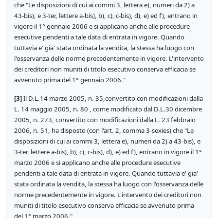
che "Le disposizioni di cui ai commi 3, lettera e), numeri da 2) a
43-bis), e 3-ter, lettere a-bis), b), c), c-bis), d), e) ed f), entrano in
vigore il 1° gennaio 2006 e si applicano anche alle procedure
esecutive pendenti a tale data di entrata in vigore. Quando
tuttavia e' gia' stata ordinata la vendita, la stessa ha luogo con
l'osservanza delle norme precedentemente in vigore. L'intervento
dei creditori non muniti di titolo esecutivo conserva efficacia se
avvenuto prima del 1° gennaio 2006."
[3]
Il D.L.14 marzo 2005, n. 35,convertito con modificazioni dalla
L. 14 maggio 2005, n. 80 , come modificato dal D.L.30 dicembre
2005, n. 273, convertito con modificazioni dalla L. 23 febbraio
2006, n. 51, ha disposto (con l'art. 2, comma 3-sexies) che "Le
disposizioni di cui ai commi 3, lettera e), numeri da 2) a 43-bis), e
3-ter, lettere a-bis), b), c), c-bis), d), e) ed f), entrano in vigore il 1°
marzo 2006 e si applicano anche alle procedure esecutive
pendenti a tale data di entrata in vigore. Quando tuttavia e' gia'
stata ordinata la vendita, la stessa ha luogo con l'osservanza delle
norme precedentemente in vigore. L'intervento dei creditori non
muniti di titolo esecutivo conserva efficacia se avvenuto prima
del 1° marzo 2006."