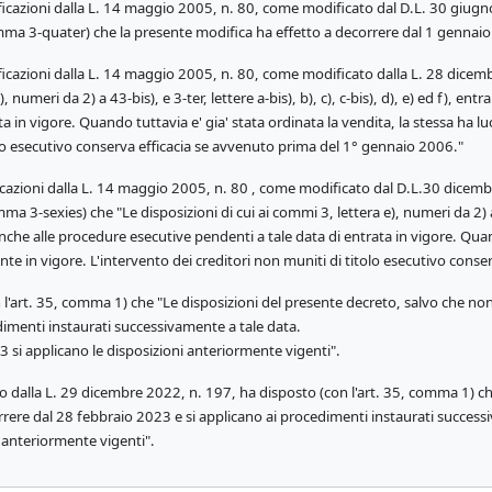
icazioni dalla L. 14 maggio 2005, n. 80, come modificato dal D.L. 30 giugno
omma 3-quater) che la presente modifica ha effetto a decorrere dal 1 gennai
icazioni dalla L. 14 maggio 2005, n. 80, come modificato dalla L. 28 dicemb
, numeri da 2) a 43-bis), e 3-ter, lettere a-bis), b), c), c-bis), d), e) ed f), e
ata in vigore. Quando tuttavia e' gia' stata ordinata la vendita, la stessa h
tolo esecutivo conserva efficacia se avvenuto prima del 1° gennaio 2006."
azioni dalla L. 14 maggio 2005, n. 80 , come modificato dal D.L.30 dicembr
 3-sexies) che "Le disposizioni di cui ai commi 3, lettera e), numeri da 2) a 43-
nche alle procedure esecutive pendenti a tale data di entrata in vigore. Quand
 in vigore. L'intervento dei creditori non muniti di titolo esecutivo conse
 l'art. 35, comma 1) che "Le disposizioni del presente decreto, salvo che no
imenti instaurati successivamente a tale data.
 si applicano le disposizioni anteriormente vigenti".
 dalla L. 29 dicembre 2022, n. 197, ha disposto (con l'art. 35, comma 1) che
ere dal 28 febbraio 2023 e si applicano ai procedimenti instaurati successi
i anteriormente vigenti".