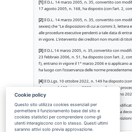
[1]
Il D.L. 14 marzo 2005, n. 35, convertito con modif
17 agosto 2005, n. 168, ha disposto (con l'art. 2, c
[2]
Il D.L. 14 marzo 2005, n. 35, convertito con modif
sexies) che "Le disposizioni di cui ai commi 3, lettera e)
alle procedure esecutive pendenti a tale data di entr
in vigore. L'intervento dei creditori non muniti di ti
[3]
Il D.L.14 marzo 2005, n. 35,convertito con modific
23 febbraio 2006, n. 51, ha disposto (con l'art. 2, comma
f), entrano in vigore il 1° marzo 2006 e si applicano a
ha luogo con l'osservanza delle norme precedentemente
[4]
Il D.Lgs. 10 ottobre 2022, n. 149 ha disposto (con
decorrere dal 30 giugno 2023 e si applicano ai proced
Ai procedimenti pendenti alla data del 30 giugno 2023
Cookie policy
Questo sito utilizza cookies essenziali per
[5]
Il D.Lgs. 10 ottobre 2022, n. 149, come modificato
permettere il funzionamento base del sito e
non sia diversamente disposto, hanno effetto a decorr
cookies statistici per comprendere come gli
data del 28 febbraio 2023 si applicano le disposizion
utenti interagiscono con lo stesso. Questi ultimi
saranno attivi solo previa approvazione.