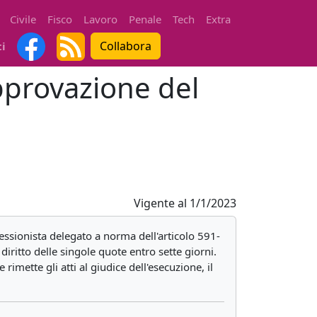
Civile
Fisco
Lavoro
Penale
Tech
Extra
Collabora
ti
Approvazione del
Vigente al
1/1/2023
ofessionista delegato a norma dell'articolo 591-
diritto delle singole quote entro sette giorni.
imette gli atti al giudice dell'esecuzione, il