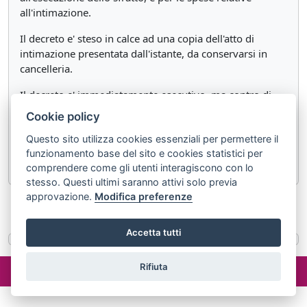
all'intimazione.
Il decreto e' steso in calce ad una copia dell'atto di
intimazione presentata dall'istante, da conservarsi in
cancelleria.
Il decreto e' immediatamente esecutivo, ma contro di
esso puo' essere proposta opposizione a norma del
Cookie policy
capo precedente.
Questo sito utilizza cookies essenziali per permettere il
L'opposizione non toglie efficacia all'avvenuta
funzionamento base del sito e cookies statistici per
risoluzione del contratto.
comprendere come gli utenti interagiscono con lo
stesso. Questi ultimi saranno attivi solo previa
approvazione.
Modifica preferenze
«
Articolo 663
Articolo 665
»
Accetta tutti
©2024 misterlex.it -
redazione@misterlex.it
-
Privacy
- P.I.
Rifiuta
02029690472