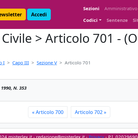
Sezioni
Amministrativo
Newsletter
Accedi
Codici
Sentenze
Si
ivile > Articolo 701 - (O
o I
Capo III
Sezione V
Articolo 701
990, N. 353
«
Articolo 700
Articolo 702
»
24 misterlex.it -
redazione@misterlex.it
-
Privacy
- P.I. 0202969