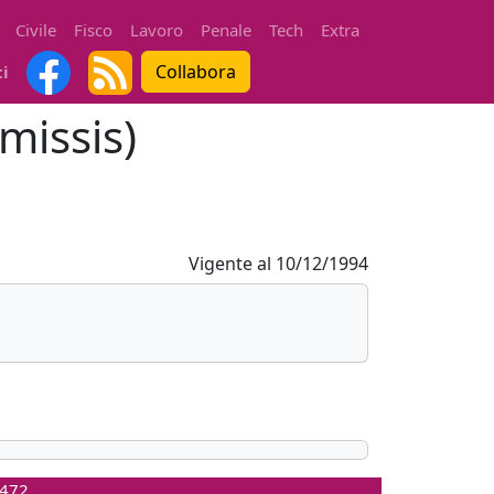
Civile
Fisco
Lavoro
Penale
Tech
Extra
Collabora
ti
missis)
Vigente al
10/12/1994
0472