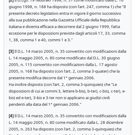
[2]
Il D.Lgs. 19 febbraio 1998, n. 51 come modificato dalla L. 16
giugno 1998, n. 188 ha disposto (con l'art. 247, comma 1) che "Il
presente decreto legislativo entra in vigore il giorno successivo
alla sua pubblicazione nella Gazzetta Ufficiale della Repubblica
italiana e diventa efficace a decorrere dal 2 giugno 1999, fatta
eccezione per le disposizioni previste dagli articoli 17, 33, comma
1, 38, comma 1 e 40, commi 1 e 3."
[3]
Il D.L. 14 marzo 2005, n. 35 convertito con modificazioni dalla
L. 14 maggio 2005, n. 80 come modificato dal D.L. 30 giugno
2005, n. 115 convertito con modificazioni dalla L. 17 agosto
2005, n. 168 ha disposto (con l'art. 2, comma 3-quater) che la
presente modifica decorre dal 1° gennaio 2006.
Ha inoltre disposto (con l'art. 2, comma 3-quinquies) che "Le
disposizioni di cui ai commi 3, lettere b-bis), b-ter), c-bis), c-ter), e-
bis) ed e-ter), 3-bis e 3-ter non si applicano ai giudizi civili
pendenti alla data del 1° gennaio 2006."
[4]
Il D.L. 14 marzo 2005, n. 35 convertito con modificazioni dalla
L. 14 maggio 2005, n. 80 come modificato dalla L. 28 dicembre
2005, n. 263 ha disposto (con l'art. 2, comma 3-quinquies) che