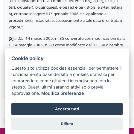
"Le disposizioni di cui ai commi 3, lettere b-bis), b-ter), c-bis), c-
ter), c-quater), c-quinquies), e-bis) ed e-ter), 3-bis, e 3-ter, lettera
a), entrano in vigore il 1° gennaio 2006 e si applicano ai
procedimenti instaurati successivamente a tale data di entrata in
vigore."
[5]
Il D.L. 14 marzo 2005, n. 35 convertito con modificazioni dalla
L. 14 maggio 2005, n. 80 come modificato dal D.L. 30 dicembre
2005, n. 273 convertito con modificazioni dalla L. 23 febbraio
Cookie policy
2006, n. 51 ha disposto (con l'art. 2, comma 3-quinquies) che "Le
disposizioni di cui ai commi 3, lettere b-bis), b-ter), c-bis), c-ter), c-
Questo sito utilizza cookies essenziali per permettere il
quater), c-quinquies), e-bis) ed e-ter), 3-bis, e 3-ter, lettera a),
funzionamento base del sito e cookies statistici per
entrano in vigore il 1° marzo 2006 e si applicano ai procedimenti
comprendere come gli utenti interagiscono con lo
instaurati successivamente a tale data di entrata in vigore."
stesso. Questi ultimi saranno attivi solo previa
approvazione.
Modifica preferenze
«
Articolo 703
Articolo 705
»
Accetta tutti
Rifiuta
©2024 misterlex.it -
redazione@misterlex.it
-
Privacy
- P.I.