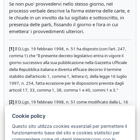
Se non puo' provvedervi nello stesso giorno, nel
processo verbale descrive la forma esterna delle carte, e
le chiude in un involto da lui sigillato e sottoscritto, in
presenza delle parti, fissando il giorno e l'ora in cui
emettera' i provvedimenti ulteriori.
[1]
Il D.Lgs. 19 febbraio 1998, n. 51 ha disposto (con l'art. 247,
comma 1) che "Il presente decreto legislativo entra in vigore il
giorno successivo alla sua pubblicazione nella Gazzetta Ufficiale
della Repubblica italiana e diventa efficace decorso il termine
stabilito dall'articolo 1, comma 1, lettera r), della legge 16 luglio
1997, n. 254, fatta eccezione per le disposizioni previste dagli
articoli 17, 33, comma 1, 38, comma 1 e 40, commi 1 e 3."
[2]
Il D.Lgs. 19 febbraio 1998, n. 51 come modificato dalla L. 16
giugno 1998, n. 188 ha disposto (con l'art. 247, comma 1) che "Il
Cookie policy
presente decreto legislativo entra in vigore il giorno successivo
alla sua pubblicazione nella Gazzetta Ufficiale della Repubblica
Questo sito utilizza cookies essenziali per permettere il
italiana e diventa efficace a decorrere dal 2 giugno 1999, fatta
funzionamento base del sito e cookies statistici per
eccezione per le disposizioni previste dagli articoli 17, 33, comma
comprendere come gli utenti interagiscono con lo