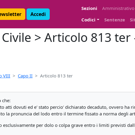
Sezioni
Amministrativo
Newsletter
Accedi
Codici
Sentenze
Si
ivile > Articolo 813 ter 
o VIII
Capo II
Articolo 813 ter
o che:
 atti dovuti ed e' stato percio' dichiarato decaduto, ovvero ha rin
 la pronuncia del lodo entro il termine fissato a norma degli art
o esclusivamente per dolo o colpa grave entro i limiti previsti dall