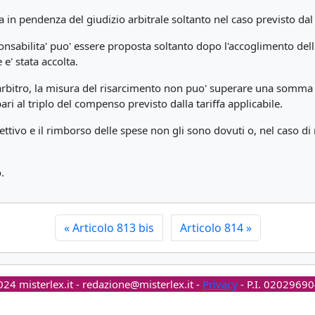
ta in pendenza del giudizio arbitrale soltanto nel caso previsto da
esponsabilita' puo' essere proposta soltanto dopo l'accoglimento d
e' stata accolta.
'arbitro, la misura del risarcimento non puo' superare una somma 
 al triplo del compenso previsto dalla tariffa applicabile.
spettivo e il rimborso delle spese non gli sono dovuti o, nel caso di 
.
«
Articolo 813 bis
Articolo 814
»
24 misterlex.it -
redazione@misterlex.it
-
Privacy
- P.I. 0202969