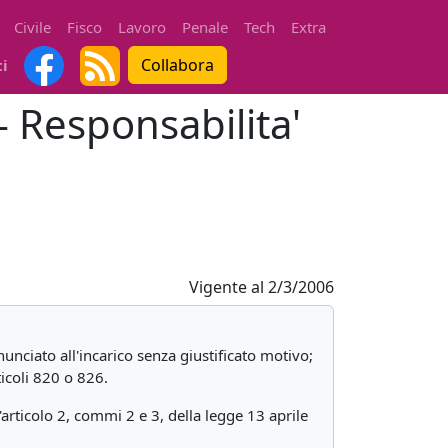
Civile
Fisco
Lavoro
Penale
Tech
Extra
Collabora
ti
- Responsabilita'
Vigente al
2/3/2006
unciato all'incarico senza giustificato motivo;
icoli 820 o 826.
'articolo 2, commi 2 e 3, della legge 13 aprile