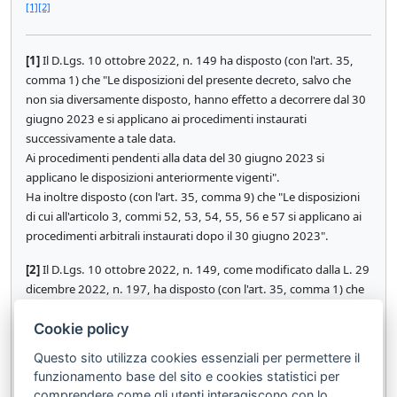
[1]
[2]
[1]
Il D.Lgs. 10 ottobre 2022, n. 149 ha disposto (con l'art. 35,
comma 1) che "Le disposizioni del presente decreto, salvo che
non sia diversamente disposto, hanno effetto a decorrere dal 30
giugno 2023 e si applicano ai procedimenti instaurati
successivamente a tale data.
Ai procedimenti pendenti alla data del 30 giugno 2023 si
applicano le disposizioni anteriormente vigenti".
Ha inoltre disposto (con l'art. 35, comma 9) che "Le disposizioni
di cui all'articolo 3, commi 52, 53, 54, 55, 56 e 57 si applicano ai
procedimenti arbitrali instaurati dopo il 30 giugno 2023".
[2]
Il D.Lgs. 10 ottobre 2022, n. 149, come modificato dalla L. 29
dicembre 2022, n. 197, ha disposto (con l'art. 35, comma 1) che
"Le disposizioni del presente decreto, salvo che non sia
Cookie policy
diversamente disposto, hanno effetto a decorrere dal 28
febbraio 2023 e si applicano ai procedimenti instaurati
Questo sito utilizza cookies essenziali per permettere il
successivamente a tale data. Ai procedimenti pendenti alla data
funzionamento base del sito e cookies statistici per
del 28 febbraio 2023 si applicano le disposizioni anteriormente
comprendere come gli utenti interagiscono con lo