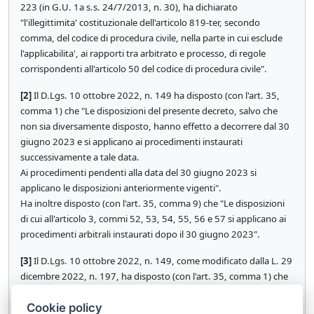
223 (in G.U. 1a s.s. 24/7/2013, n. 30), ha dichiarato
"l'illegittimita' costituzionale dell'articolo 819-ter, secondo
comma, del codice di procedura civile, nella parte in cui esclude
l'applicabilita', ai rapporti tra arbitrato e processo, di regole
corrispondenti all'articolo 50 del codice di procedura civile".
[2]
Il D.Lgs. 10 ottobre 2022, n. 149 ha disposto (con l'art. 35,
comma 1) che "Le disposizioni del presente decreto, salvo che
non sia diversamente disposto, hanno effetto a decorrere dal 30
giugno 2023 e si applicano ai procedimenti instaurati
successivamente a tale data.
Ai procedimenti pendenti alla data del 30 giugno 2023 si
applicano le disposizioni anteriormente vigenti".
Ha inoltre disposto (con l'art. 35, comma 9) che "Le disposizioni
di cui all'articolo 3, commi 52, 53, 54, 55, 56 e 57 si applicano ai
procedimenti arbitrali instaurati dopo il 30 giugno 2023".
[3]
Il D.Lgs. 10 ottobre 2022, n. 149, come modificato dalla L. 29
dicembre 2022, n. 197, ha disposto (con l'art. 35, comma 1) che
"Le disposizioni del presente decreto, salvo che non sia
Cookie policy
diversamente disposto, hanno effetto a decorrere dal 28