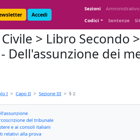
Sezioni
Amministrativo
Newsletter
Accedi
Codici
Sentenze
Si
ivile > Libro Secondo > 
2 - Dell'assunzione dei me
olo I
Capo II
Sezione III
§ 2
ll'assunzione
rcoscrizione del tribunale
tere e ai consoli italiani
i relativi alla prova