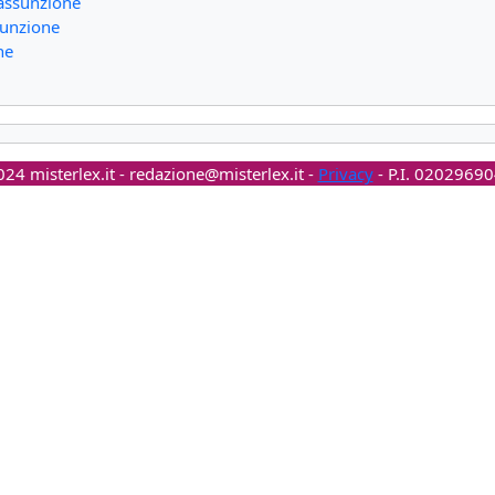
l'assunzione
sunzione
ne
24 misterlex.it -
redazione@misterlex.it
-
Privacy
- P.I. 0202969