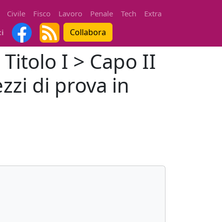
Civile
Fisco
Lavoro
Penale
Tech
Extra
Collabora
ti
Titolo I > Capo II
zzi di prova in