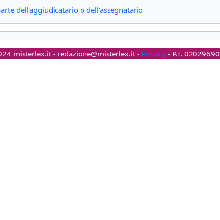
arte dell'aggiudicatario o dell'assegnatario
24 misterlex.it -
redazione@misterlex.it
-
Privacy
- P.I. 0202969