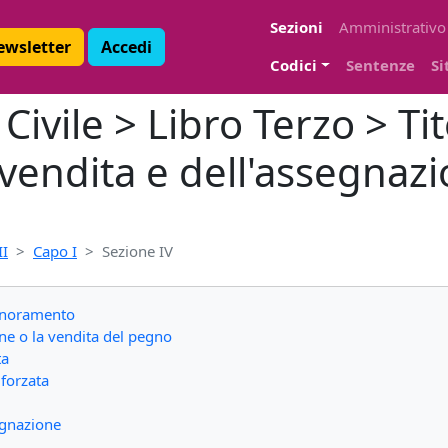
Sezioni
Amministrativo
Newsletter
Accedi
Codici
Sentenze
Si
ivile > Libro Terzo > Tit
 vendita e dell'assegnaz
II
Capo I
Sezione IV
ignoramento
ne o la vendita del pegno
ta
 forzata
egnazione