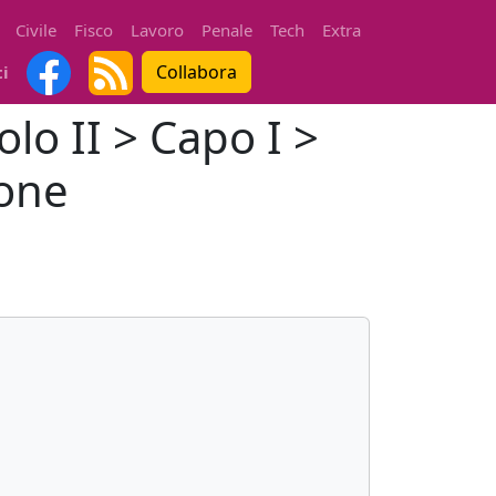
Civile
Fisco
Lavoro
Penale
Tech
Extra
Collabora
ti
olo II > Capo I >
ione