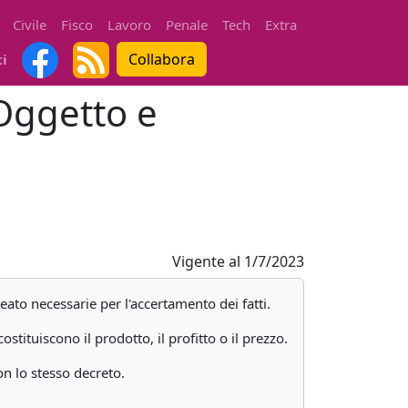
Civile
Fisco
Lavoro
Penale
Tech
Extra
Collabora
ti
 Oggetto e
Vigente al
1/7/2023
reato necessarie per l'accertamento dei fatti.
tituiscono il prodotto, il profitto o il prezzo.
on lo stesso decreto.