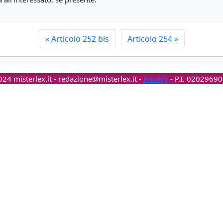
«
Articolo 252 bis
Articolo 254
»
24 misterlex.it -
redazione@misterlex.it
-
Privacy
- P.I. 0202969