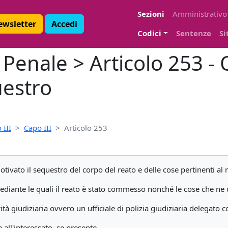
Sezioni
Amministrativo
Newsletter
Accedi
Codici
Sentenze
Si
Penale > Articolo 253 -
uestro
 III
Capo III
Articolo 253
tivato il sequestro del corpo del reato e delle cose pertinenti al 
ediante le quali il reato è stato commesso nonché le cose che ne cos
à giudiziaria ovvero un ufficiale di polizia giudiziaria delegato c
all'interessato, se presente.