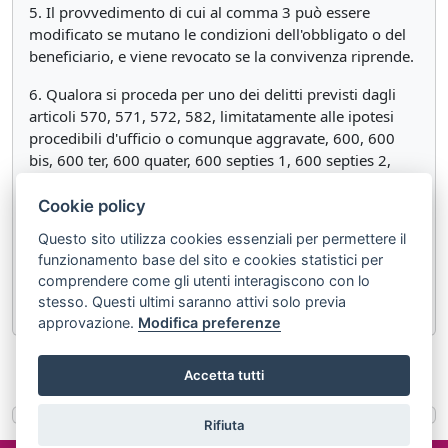
5. Il provvedimento di cui al comma 3 può essere
modificato se mutano le condizioni dell'obbligato o del
beneficiario, e viene revocato se la convivenza riprende.
6. Qualora si proceda per uno dei delitti previsti dagli
articoli 570, 571, 572, 582, limitatamente alle ipotesi
procedibili d'ufficio o comunque aggravate, 600, 600
bis, 600 ter, 600 quater, 600 septies 1, 600 septies 2,
601, 602, 609 bis, 609 ter, 609 quater, 609 quinquies e
609 octies e 612, secondo comma, 612 bis del codice
Cookie policy
penale, commesso in danno dei prossimi congiunti o del
Questo sito utilizza cookies essenziali per permettere il
convivente, la misura può essere disposta anche al di
funzionamento base del sito e cookies statistici per
fuori dei limiti di pena previsti dall'articolo 280, anche
comprendere come gli utenti interagiscono con lo
con le modalità di controllo previste all'articolo 275 bis.
stesso. Questi ultimi saranno attivi solo previa
approvazione.
Modifica preferenze
«
Articolo 282
Articolo 282 ter
»
Accetta tutti
Rifiuta