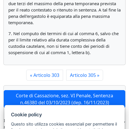
due terzi del massimo della pena temporanea prevista
per il reato contestato o ritenuto in sentenza. A tal fine la
pena dell'ergastolo è equiparata alla pena massima
temporanea.
7. Nel computo dei termini di cui al comma 6, salvo che
per il limite relativo alla durata complessiva della
custodia cautelare, non si tiene conto dei periodi di
sospensione di cui al comma 1, lettera b).
«
Articolo 303
Articolo 305
»
Corte di Cassazione, sez. VI Penale, Sentenza
n.46380 del 03/10/2023 (dep. 16/11/2023)
Cookie policy
In tema di misure cautelari personali, non trova applicazione,
Questo sito utilizza cookies essenziali per permettere il
nei confronti dell’imputato in stato di libertà, in quanto