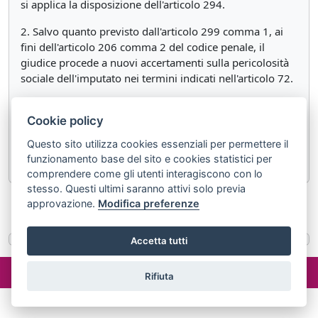
si applica la disposizione dell'articolo 294.
2. Salvo quanto previsto dall'articolo 299 comma 1, ai
fini dell'articolo 206 comma 2 del codice penale, il
giudice procede a nuovi accertamenti sulla pericolosità
sociale dell'imputato nei termini indicati nell'articolo 72.
3. Ai fini delle impugnazioni, la misura prevista
Cookie policy
dall'articolo 312 è equiparata alla custodia cautelare. Si
applicano le norme sulla riparazione per l'ingiusta
Questo sito utilizza cookies essenziali per permettere il
detenzione.
funzionamento base del sito e cookies statistici per
comprendere come gli utenti interagiscono con lo
stesso. Questi ultimi saranno attivi solo previa
approvazione.
Modifica preferenze
«
Articolo 312
Articolo 314
»
Accetta tutti
©2024 misterlex.it -
redazione@misterlex.it
-
Privacy
- P.I.
Rifiuta
02029690472