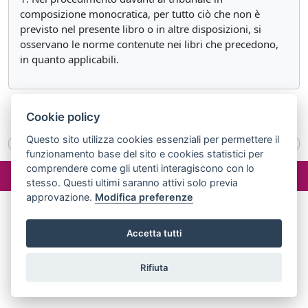
composizione monocratica, per tutto ciò che non è
previsto nel presente libro o in altre disposizioni, si
osservano le norme contenute nei libri che precedono,
in quanto applicabili.
«
Articolo 548
Articolo 550
»
Cookie policy
Questo sito utilizza cookies essenziali per permettere il
funzionamento base del sito e cookies statistici per
©2024 misterlex.it -
redazione@misterlex.it
-
Privacy
- P.I.
comprendere come gli utenti interagiscono con lo
stesso. Questi ultimi saranno attivi solo previa
02029690472
approvazione.
Modifica preferenze
Accetta tutti
Rifiuta