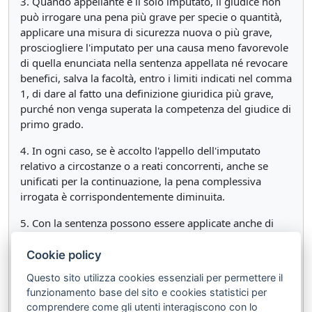
3. Quando appellante è il solo imputato, il giudice non
può irrogare una pena più grave per specie o quantità,
applicare una misura di sicurezza nuova o più grave,
prosciogliere l'imputato per una causa meno favorevole
di quella enunciata nella sentenza appellata né revocare
benefici, salva la facoltà, entro i limiti indicati nel comma
1, di dare al fatto una definizione giuridica più grave,
purché non venga superata la competenza del giudice di
primo grado.
4. In ogni caso, se è accolto l'appello dell'imputato
relativo a circostanze o a reati concorrenti, anche se
unificati per la continuazione, la pena complessiva
irrogata è corrispondentemente diminuita.
5. Con la sentenza possono essere applicate anche di
ufficio la sospensione condizionale della pena, la non
menzione della condanna nel certificato del casellario
Cookie policy
giudiziale e una o più circostanze attenuanti; può essere
Questo sito utilizza cookies essenziali per permettere il
altresì effettuato, quando occorre, il giudizio di
funzionamento base del sito e cookies statistici per
comparazione a norma dell'articolo 69 del codice
comprendere come gli utenti interagiscono con lo