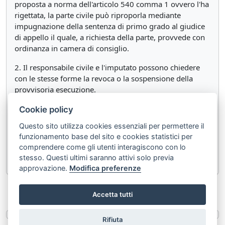
proposta a norma dell'articolo 540 comma 1 ovvero l'ha
rigettata, la parte civile può riproporla mediante
impugnazione della sentenza di primo grado al giudice
di appello il quale, a richiesta della parte, provvede con
ordinanza in camera di consiglio.
2. Il responsabile civile e l'imputato possono chiedere
con le stesse forme la revoca o la sospensione della
provvisoria esecuzione.
3. Su richiesta delle stesse parti, il giudice di appello può
Cookie policy
disporre, con le forme previste dal comma 1, che sia
Questo sito utilizza cookies essenziali per permettere il
sospesa l'esecuzione della condanna al pagamento della
funzionamento base del sito e cookies statistici per
provvisionale quando possa derivarne grave e
comprendere come gli utenti interagiscono con lo
irreparabile danno.
stesso. Questi ultimi saranno attivi solo previa
approvazione.
Modifica preferenze
«
Articolo 599 bis
Articolo 601
»
Accetta tutti
Rifiuta