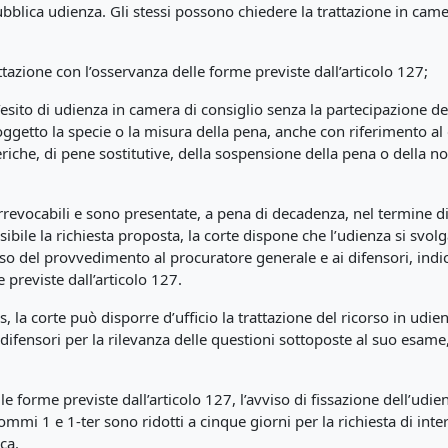
bblica udienza. Gli stessi possono chiedere la trattazione in came
rattazione con l’osservanza delle forme previste dall’articolo 127;
’esito di udienza in camera di consiglio senza la partecipazione del
ggetto la specie o la misura della pena, anche con riferimento al
neriche, di pene sostitutive, della sospensione della pena o della 
rrevocabili e sono presentate, a pena di decadenza, nel termine di 
ibile la richiesta proposta, la corte dispone che l’udienza si svol
iso del provvedimento al procuratore generale e ai difensori, indic
 previste dall’articolo 127.
s, la corte può disporre d’ufficio la trattazione del ricorso in udi
 difensori per la rilevanza delle questioni sottoposte al suo esa
e forme previste dall’articolo 127, l’avviso di fissazione dell’ud
commi 1 e 1-ter sono ridotti a cinque giorni per la richiesta di inter
ca.