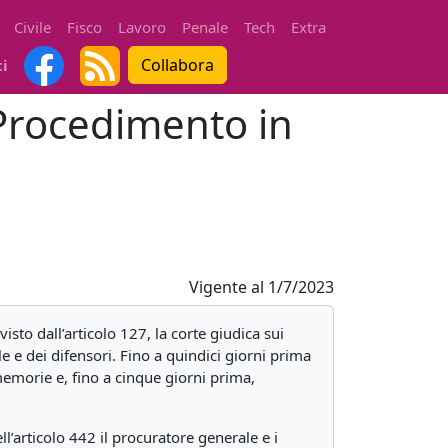
Civile
Fisco
Lavoro
Penale
Tech
Extra
Collabora
ti
 Procedimento in
Vigente al
1/7/2023
sto dall’articolo 127, la corte giudica sui
 e dei difensori. Fino a quindici giorni prima
memorie e, fino a cinque giorni prima,
l’articolo 442 il procuratore generale e i