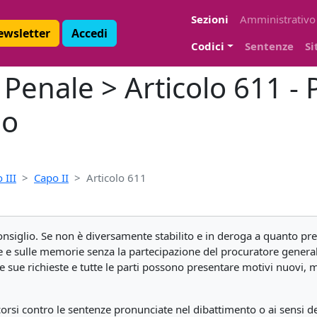
Sezioni
Amministrativo
Newsletter
Accedi
Codici
Sentenze
Si
Penale > Articolo 611 -
io
 III
Capo II
Articolo 611
onsiglio. Se non è diversamente stabilito e in deroga a quanto previ
le e sulle memorie senza la partecipazione del procuratore generale
le sue richieste e tutte le parti possono presentare motivi nuovi, 
corsi contro le sentenze pronunciate nel dibattimento o ai sensi del