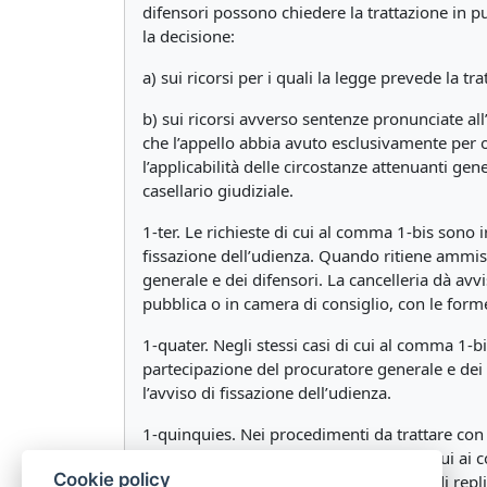
difensori possono chiedere la trattazione in pu
la decisione:
a) sui ricorsi per i quali la legge prevede la t
b) sui ricorsi avverso sentenze pronunciate all
che l’appello abbia avuto esclusivamente per o
l’applicabilità delle circostanze attenuanti ge
casellario giudiziale.
1-ter. Le richieste di cui al comma 1-bis sono i
fissazione dell’udienza. Quando ritiene ammiss
generale e dei difensori. La cancelleria dà avv
pubblica o in camera di consiglio, con le forme
1-quater. Negli stessi casi di cui al comma 1-bi
partecipazione del procuratore generale e dei
l’avviso di fissazione dell’udienza.
1-quinquies. Nei procedimenti da trattare con l
giorni prima dell’udienza e i termini di cui ai 
Cookie policy
memorie e a tre giorni per le memorie di repli