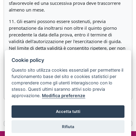
sfavorevole ed una successiva prova deve trascorrere
almeno un mese.
11. Gli esami possono essere sostenuti, previa
prenotazione da inoltrarsi non oltre il quinto giorno
precedente la data della prova, entro il termine di
validità dell'autorizzazione per l'esercitazione di guida.
Nel limite di detta validità è consentito ripetere, per non
più di due volte, la prova pratica di guida.
Cookie policy
12. Contestualmente al superamento con esito
Questo sito utilizza cookies essenziali per permettere il
favorevole dell'esame di guida, il competente ufficio del
funzionamento base del sito e cookies statistici per
Dipartimento per i trasporti terrestri rilascia la patente di
comprendere come gli utenti interagiscono con lo
guida a chi ne ha fatto richiesta ai sensi dell'art. 116.
stesso. Questi ultimi saranno attivi solo previa
approvazione.
Modifica preferenze
«
Articolo 120
Articolo 122
»
Accetta tutti
Rifiuta
©2024 misterlex.it -
redazione@misterlex.it
-
Privacy
- P.I.