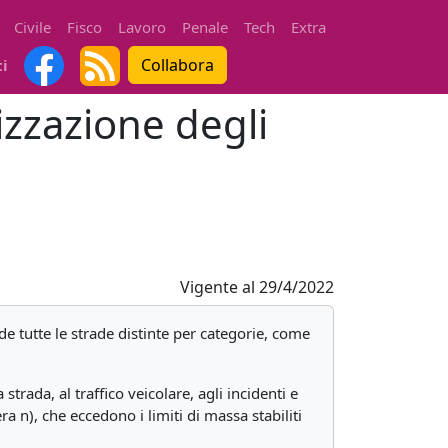
Civile
Fisco
Lavoro
Penale
Tech
Extra
Collabora
ti
izzazione degli
Vigente al
29/4/2022
nde tutte le strade distinte per categorie, come
 strada, al traffico veicolare, agli incidenti e
era n), che eccedono i limiti di massa stabiliti