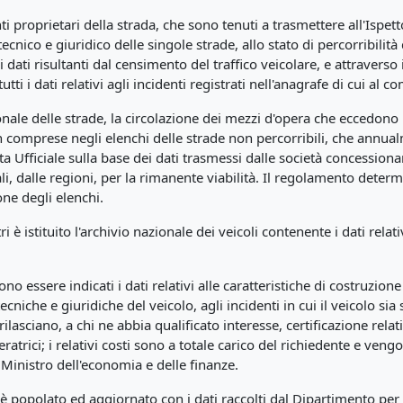
nti proprietari della strada, che sono tenuti a trasmettere all'Ispet
o tecnico e giuridico delle singole strade, allo stato di percorribilità
 dati risultanti dal censimento del traffico veicolare, e attraverso 
tti i dati relativi agli incidenti registrati nell'anagrafe di cui al 
onale delle strade, la circolazione dei mezzi d'opera che eccedono i 
non comprese negli elenchi delle strade non percorribili, che annua
tta Ufficiale sulla base dei dati trasmessi dalle società concession
ali, dalle regioni, per la rimanente viabilità. Il regolamento determ
ne degli elenchi.
i è istituito l'archivio nazionale dei veicoli contenente i dati relativ
no essere indicati i dati relativi alle caratteristiche di costruzione
ecniche e giuridiche del veicolo, agli incidenti in cui il veicolo sia
rilasciano, a chi ne abbia qualificato interesse, certificazione relati
trici; i relativi costi sono a totale carico del richiedente e vengo
l Ministro dell'economia e delle finanze.
 popolato ed aggiornato con i dati raccolti dal Dipartimento per i 