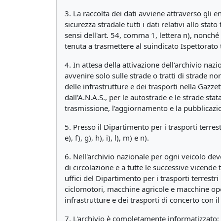
3. La raccolta dei dati avviene attraverso gli e
sicurezza stradale tutti i dati relativi allo stat
sensi dell'art. 54, comma 1, lettera n), nonché i
tenuta a trasmettere al suindicato Ispettorato tu
4. In attesa della attivazione dell'archivio nazi
avvenire solo sulle strade o tratti di strade 
delle infrastrutture e dei trasporti nella Gazze
dall'A.N.A.S., per le autostrade e le strade stat
trasmissione, l'aggiornamento e la pubblicazio
5. Presso il Dipartimento per i trasporti terrestr
e), f), g), h), i), l), m) e n).
6. Nell'archivio nazionale per ogni veicolo devo
di circolazione e a tutte le successive vicende t
uffici del Dipartimento per i trasporti terrestri 
ciclomotori, macchine agricole e macchine opera
infrastrutture e dei trasporti di concerto con i
7. L'archivio è completamente informatizzato; è