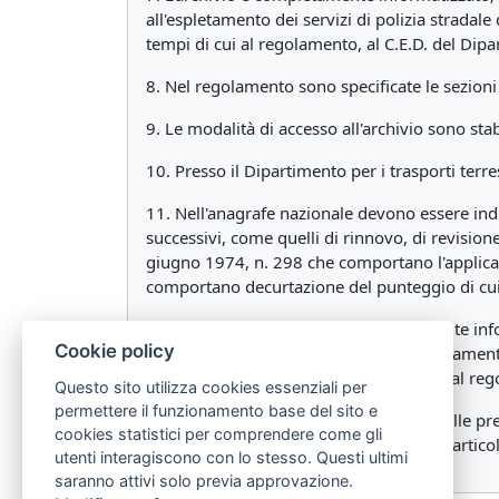
all'espletamento dei servizi di polizia stradale
tempi di cui al regolamento, al C.E.D. del Dipar
8. Nel regolamento sono specificate le sezioni
9. Le modalità di accesso all'archivio sono sta
10. Presso il Dipartimento per i trasporti terrest
11. Nell'anagrafe nazionale devono essere indic
successivi, come quelli di rinnovo, di revisione
giugno 1974, n. 298 che comportano l'applicaz
comportano decurtazione del punteggio di cui al
12. L'anagrafe nazionale è completamente inform
Cookie policy
prefetture, dagli organi addetti all'espletament
i dati, con le modalità e nei tempi di cui al reg
Questo sito utilizza cookies essenziali per
permettere il funzionamento base del sito e
13. Nel regolamento per l'esecuzione delle pre
cookies statistici per comprendere come gli
archivi e dell'anagrafe di cui al presente artico
utenti interagiscono con lo stesso. Questi ultimi
saranno attivi solo previa approvazione.