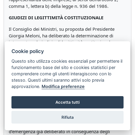
comma 1, lettera b) della legge n. 936 del 1986.
GIUDIZI DI LEGITTIMITÀ COSTITUZIONALE
Il Consiglio dei Ministri, su proposta del Presidente
Giorgia Meloni, ha deliberato la determinazione di
intervento nel giudizio di legittimità costituzionale
promosso dalla Regione Campania avverso l’articolo 8,
Cookie policy
commi 1, 2, 3 e 6 del decreto-legge 30 marzo 2023, n.
Questo sito utilizza cookies essenziali per permettere il
34, recante “Misure urgenti a sostegno delle famiglie e
funzionamento base del sito e cookies statistici per
delle imprese per l’acquisto di energia elettrica e gas
comprendere come gli utenti interagiscono con lo
naturale, nonché in materia di salute e adempimenti
stesso. Questi ultimi saranno attivi solo previa
fiscali”.
approvazione.
Modifica preferenze
STATI DI EMERGENZA
Accetta tutti
Il Consiglio dei Ministri, su proposta del Ministro per la
protezione civile e le politiche del mare Nello Musumeci,
Rifiuta
ha deliberato l’ulteriore stanziamento di 5.395.000 euro
la realizzazione degli interventi relativi allo stato
d’emergenza già deliberato in conseguenza degli