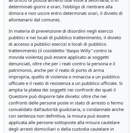
all’ufficio di polizia almeno due volte a settimana, o in
determinati giorni e orari, l’obbligo di rientrare alla
dimora e non uscire entro determinati orari, il divieto di
allontanarsi dal comune).
In materia di prevenzione di disordini negli esercizi
pubblici e nei locali di pubblico trattenimento, il divieto
di accesso a pubblici esercizi e locali di pubblico
trattenimento (il cosiddetto “daspo Willy” contro la
movida violenta) può essere applicato ai soggetti
denunciati, oltre che per i reati contro la persona e il
patrimonio, anche per il reato di porto di arma
impropria, quello di violenza o minaccia a un pubblico
ufficiale e il reato di resistenza a un pubblico ufficiale. Si
amplia la platea dei soggetti nei confronti dei quali il
Questore può disporre tale divieto: oltre che nei
confronti delle persone poste in stato di arresto o fermo
convalidato dall’autorità giudiziaria, o condannate anche
con sentenza non definitiva, la misura può essere
applicata alle persone sottoposte alla misura cautelare
degli arresti domiciliari o della custodia cautelare in