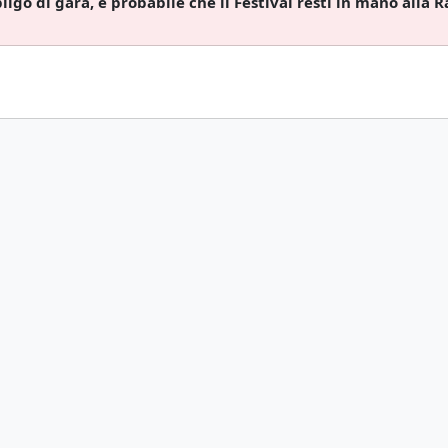
go di gara, è probabile che il Festival resti in mano alla Ra