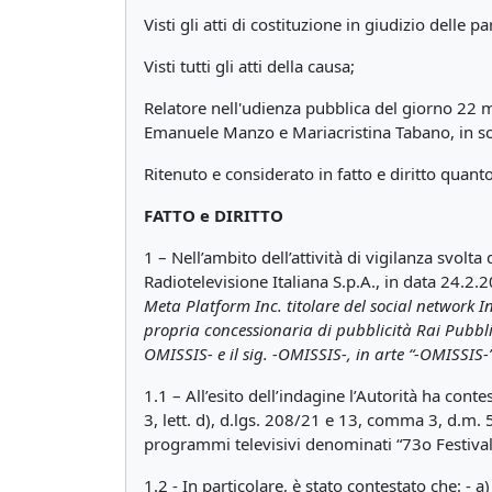
Visti gli atti di costituzione in giudizio delle par
Visti tutti gli atti della causa;
Relatore nell'udienza pubblica del giorno 22 ma
Emanuele Manzo e Mariacristina Tabano, in sost
Ritenuto e considerato in fatto e diritto quant
FATTO e DIRITTO
1 – Nell’ambito dell’attività di vigilanza svol
Radiotelevisione Italiana S.p.A., in data 24.2.
Meta Platform Inc. titolare del social network 
propria concessionaria di pubblicità Rai Pubbli
OMISSIS- e il sig. -OMISSIS-, in arte “-OMISSIS-
1.1 – All’esito dell’indagine l’Autorità ha cont
3, lett. d), d.lgs. 208/21 e 13, comma 3, d.m.
programmi televisivi denominati “73o Festival
1.2 - In particolare, è stato contestato che: - a