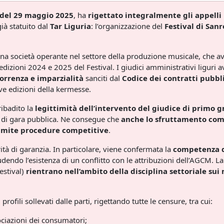
 del 29 maggio 2025
, ha
rigettato integralmente gli appelli
ià statuito dal
Tar Liguria
: l’organizzazione del
Festival di San
 una società operante nel settore della produzione musicale, che 
 edizioni 2024 e 2025 del Festival. I giudici amministrativi liguri 
correnza e imparzialità
sanciti dal
Codice dei contratti pubbli
ve edizioni della kermesse.
ribadito la
legittimità dell’intervento del giudice di primo 
 di gara pubblica. Ne consegue che
anche lo sfruttamento com
amite procedure competitive
.
ità di garanzia. In particolare, viene confermata la
competenza 
endo l’esistenza di un conflitto con le attribuzioni dell’AGCM. La 
estival)
rientrano nell’ambito della disciplina settoriale sui
rofili sollevati dalle parti, rigettando tutte le censure, tra cui:
sociazioni dei consumatori;