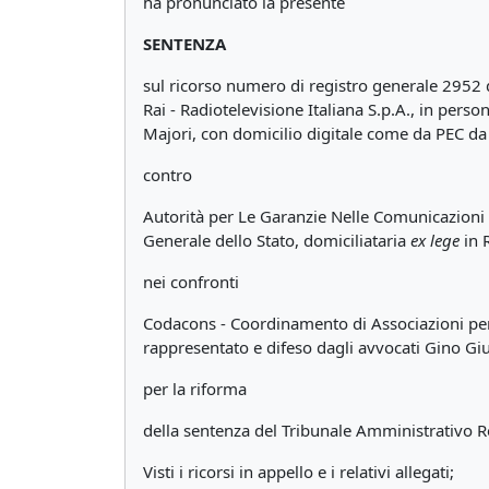
ha pronunciato la presente
SENTENZA
sul ricorso numero di registro generale 2952
Rai - Radiotelevisione Italiana S.p.A., in pers
Majori, con domicilio digitale come da PEC da R
contro
Autorità per Le Garanzie Nelle Comunicazion
Generale dello Stato, domiciliataria
ex lege
in 
nei confronti
Codacons - Coordinamento di Associazioni per l
rappresentato e difeso dagli avvocati Gino Giul
per la riforma
della sentenza del Tribunale Amministrativo R
Visti i ricorsi in appello e i relativi allegati;