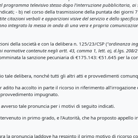
el programma televisivo stesso dopo l’interruzione pubblicitaria, ai se
ndicati; - b) nel corso della trasmissione della puntata dei giorni 
istite citazioni verbali e apparizioni visive del servizio e dello spec
nno integrato la messa in onda di una vera e propria comunicazion
azioni della società e con la delibera n. 125/23/CSP (“
ordinanza ingi
ni normative contenute negli artt. 43, comma 1, lett. a), d.lgs. 208/21
a comminata la sanzione pecuniaria di €175.143: €51.645 per la co
zio tale delibera, nonché tutti gli altri atti e provvedimenti comu
ar adito ha accolto in parte il ricorso in riferimento all’irrogazion
 il provvedimento impugnato.
 avverso tale pronuncia per i motivi di seguito indicati.
 intervenuto in primo grado, e l’Autorità, che ha proposto appello 
ura la pronuncia laddove ha respinto il primo motivo di ricorso c