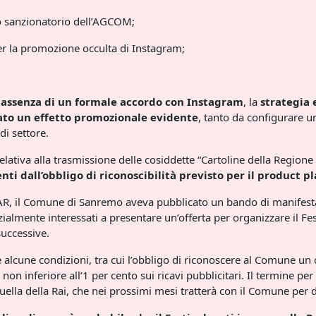
to sanzionatorio dell’AGCOM;
per la promozione occulta di Instagram;
 assenza di un formale accordo con Instagram
, la
strategia 
to un effetto promozionale evidente
, tanto da configurare 
di settore.
lativa alla trasmissione delle cosiddette “Cartoline della Regione
enti dall’obbligo di riconoscibilità previsto per il product 
 TAR, il Comune di Sanremo aveva pubblicato un bando di manifesta
nzialmente interessati a presentare un’offerta per organizzare il Fe
successive.
 alcune condizioni, tra cui l’obbligo di riconoscere al Comune un 
on inferiore all’1 per cento sui ricavi pubblicitari. Il termine pe
uella della Rai, che nei prossimi mesi tratterà con il Comune per de