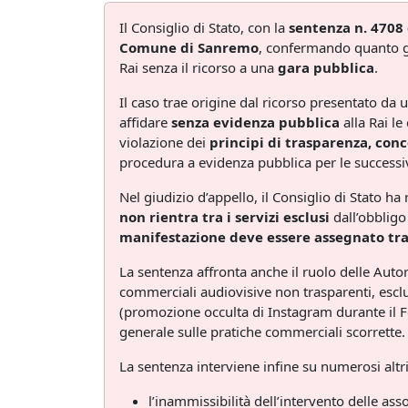
Il Consiglio di Stato, con la
sentenza n. 4708
Comune di Sanremo
, confermando quanto g
Rai senza il ricorso a una
gara pubblica
.
Il caso trae origine dal ricorso presentato da
affidare
senza evidenza pubblica
alla Rai le
violazione dei
principi di trasparenza, con
procedura a evidenza pubblica per le successi
Nel giudizio d’appello, il Consiglio di Stato ha 
non rientra tra i servizi esclusi
dall’obbligo
manifestazione deve essere assegnato tr
La sentenza affronta anche il ruolo delle Autor
commerciali audiovisive non trasparenti, esclud
(promozione occulta di Instagram durante il F
generale sulle pratiche commerciali scorrette.
La sentenza interviene infine su numerosi altri p
l’inammissibilità dell’intervento delle as