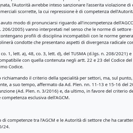
ta, l’Autorità avrebbe inteso sanzionare l’asserita violazione di d
mmerciali scorrette, la cui repressione è di competenza dell’Autori
 avuto modo di pronunciarsi riguardo all’incompetenza dell’AGCOM,
. 206/2005) vanno interpretati nel senso che le norme di settore
 contengano profili di disciplina incompatibili con le norme genera
linerà condotte che presentano aspetti di divergenza radicale con
, co. 1, lett. a), 48, co. 3, lett. d), del TUSMA (d.lgs. n. 208/2021)
ncompatibile con quella contenuta negli artt. 22 e 23 del Codice 
timo Codice.
richiamando il criterio della specialità per settori, ma, sul punto, 
vamente, a suo tempo, affermato da Ad. Plen. nn. 11-13 e 15-16 del
zione (Ad. Plen. n. 3/2016) e, da ultimo, in favore del criterio del
 competenza esclusiva dell’AGCM.
to di competenze tra l’AGCM e le Autorità di settore che ha caratte
0/24.