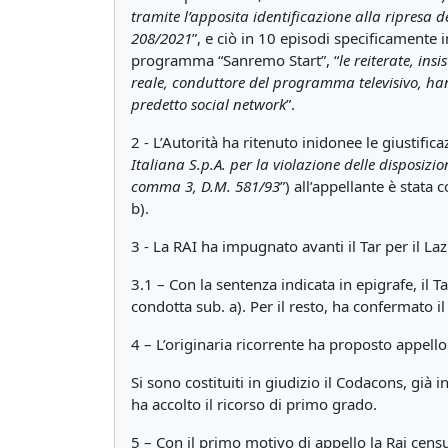
tramite l’apposita identificazione alla ripresa d
208/2021
”, e ciò in 10 episodi specificamente i
programma “Sanremo Start”, “
le reiterate, ins
reale, conduttore del programma televisivo, ha
predetto social network
”.
2 - L’Autorità ha ritenuto inidonee le giustific
Italiana S.p.A. per la violazione delle disposizio
comma 3, D.M. 581/93
”) all’appellante è stat
b).
3 - La RAI ha impugnato avanti il Tar per il La
3.1 – Con la sentenza indicata in epigrafe, il T
condotta sub. a). Per il resto, ha confermato
4 – L’originaria ricorrente ha proposto appello
Si sono costituiti in giudizio il Codacons, già
ha accolto il ricorso di primo grado.
5 – Con il primo motivo di appello la Rai cens