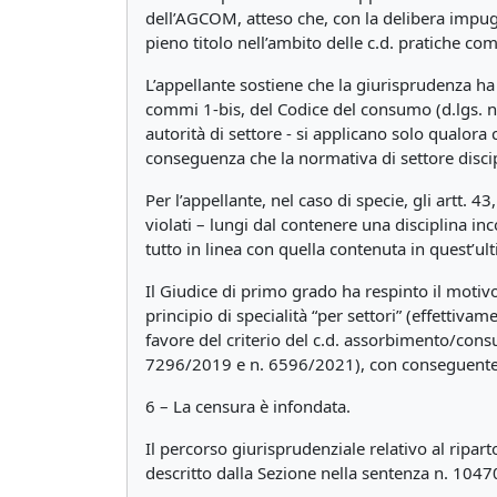
dell’AGCOM, atteso che, con la delibera impugna
pieno titolo nell’ambito delle c.d. pratiche co
L’appellante sostiene che la giurisprudenza ha
commi 1-bis, del Codice del consumo (d.lgs. n
autorità di settore - si applicano solo qualora
conseguenza che la normativa di settore discip
Per l’appellante, nel caso di specie, gli artt. 43
violati – lungi dal contenere una disciplina i
tutto in linea con quella contenuta in quest’ul
Il Giudice di primo grado ha respinto il motivo 
principio di specialità “per settori” (effetti
favore del criterio del c.d. assorbimento/consun
7296/2019 e n. 6596/2021), con conseguente
6 – La censura è infondata.
Il percorso giurisprudenziale relativo al ripar
descritto dalla Sezione nella sentenza n. 1047