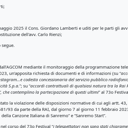
ti;
ggio 2025 il Cons. Giordano Lamberti e uditi per le parti gli avvoc
ituzione dell'avv. Carlo Rienzi;
o segue.
ta dall’AGCOM mediante il monitoraggio della programmazione televis
2023, un’apposita richiesta di documenti e di informazioni (su “
acc
Instagram…e codesta concessionaria del servizio pubblico radiofonico
cità S.p.a.
”; su “
accordi contrattuali di qualsiasi natura tra la Rai R
”, che contemplino la partecipazione di questi ultimi
” al 73o Festiv
estato la violazione delle disposizioni normative di cui agli artt. 
 581/93 da parte della RAI, dal giorno 7 al giorno 11 febbraio 202
 della Canzone Italiana di Sanremo” e “Sanremo Start”.
) nel corso del 73o Festival “
i telespettatori non sono stati chiarame