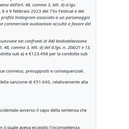
nsi dell’art. 48, comma 3, lett. d) d.lgs.
7, 8 e 9 febbraio 2023 del 73o Festival e del
ifico profilo Instagram associato a un personaggio
e commerciale audiovisiva occulta a favore del
unzione nei confronti di RAI Radiotelevisione
, 48, comma 3, lett. d) del d.lgs. n. 208/21 e 13,
ndotta sub a) e €123.498 per la condotta sub
nque connessi, presupposti e consequenziali.
e della sanzione di €51.645, relativamente alla
incidentale avverso il capo della sentenza che
on il quale aveva eccepito l’incompetenza