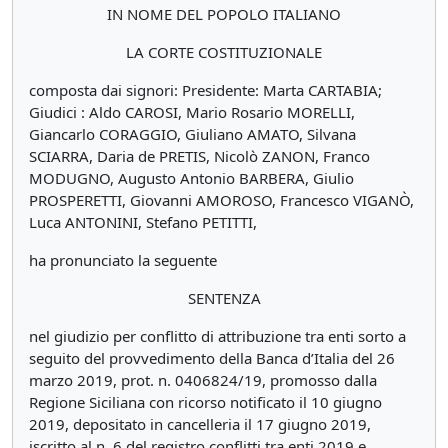
IN NOME DEL POPOLO ITALIANO
LA CORTE COSTITUZIONALE
composta dai signori: Presidente: Marta CARTABIA;
Giudici : Aldo CAROSI, Mario Rosario MORELLI,
Giancarlo CORAGGIO, Giuliano AMATO, Silvana
SCIARRA, Daria de PRETIS, Nicolò ZANON, Franco
MODUGNO, Augusto Antonio BARBERA, Giulio
PROSPERETTI, Giovanni AMOROSO, Francesco VIGANÒ,
Luca ANTONINI, Stefano PETITTI,
ha pronunciato la seguente
SENTENZA
nel giudizio per conflitto di attribuzione tra enti sorto a
seguito del provvedimento della Banca d’Italia del 26
marzo 2019, prot. n. 0406824/19, promosso dalla
Regione Siciliana con ricorso notificato il 10 giugno
2019, depositato in cancelleria il 17 giugno 2019,
iscritto al n. 6 del registro conflitti tra enti 2019 e