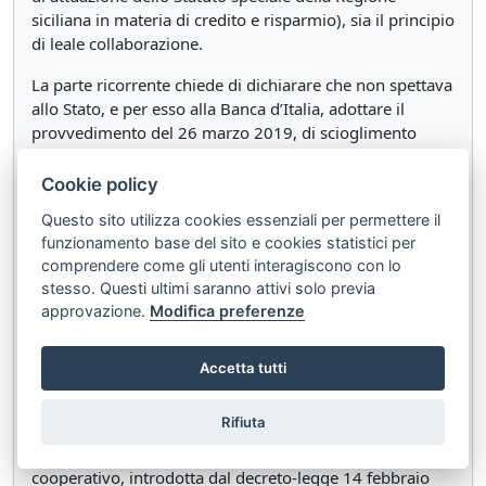
siciliana in materia di credito e risparmio), sia il principio
di leale collaborazione.
La parte ricorrente chiede di dichiarare che non spettava
allo Stato, e per esso alla Banca d’Italia, adottare il
provvedimento del 26 marzo 2019, di scioglimento
degli organi amministrativi e di controllo della Banca di
credito cooperativo di San Biagio Platani, nonché di
Cookie policy
nomina degli organi straordinari, senza alcun
Questo sito utilizza cookies essenziali per permettere il
coinvolgimento della Regione Siciliana. La ricorrente
funzionamento base del sito e cookies statistici per
chiede, previa sospensione in via cautelare,
comprendere come gli utenti interagiscono con lo
l’annullamento del provvedimento impugnato.
stesso. Questi ultimi saranno attivi solo previa
approvazione.
Modifica preferenze
2.– L’eccezione preliminare di inammissibilità sollevata
dalla Banca d’Italia non è fondata.
Accetta tutti
2.1.– La difesa della parte interveniente ritiene
inammissibile il ricorso in considerazione della natura
Rifiuta
dell’atto impugnato. Esso sarebbe, infatti, meramente
esecutivo della nuova disciplina delle banche di credito
cooperativo, introdotta dal decreto-legge 14 febbraio