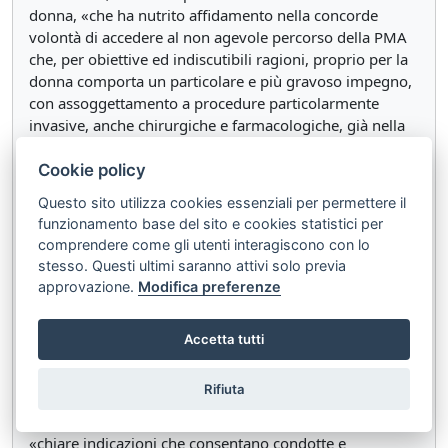
donna, «che ha nutrito affidamento nella concorde
volontà di accedere al non agevole percorso della PMA
che, per obiettive ed indiscutibili ragioni, proprio per la
donna comporta un particolare e più gravoso impegno,
con assoggettamento a procedure particolarmente
invasive, anche chirurgiche e farmacologiche, già nella
fase prodromica a quella della fecondazione».
Cookie policy
7.1.– Anche D. R. ha depositato memoria illustrativa,
Questo sito utilizza cookies essenziali per permettere il
ribadendo le argomentazioni addotte nella memoria di
funzionamento base del sito e cookies statistici per
costituzione a sostegno della fondatezza delle questioni,
comprendere come gli utenti interagiscono con lo
in particolare insistendo sull’incoerenza
stesso. Questi ultimi saranno attivi solo previa
dell’irrevocabilità del consenso rispetto allo sviluppo
approvazione.
Modifica preferenze
della giurisprudenza di questa Corte sulla PMA.
7.2.– Ha altresì depositato memoria la citata struttura
Accetta tutti
sanitaria, che, insistendo nelle conclusioni già
rassegnate, ha anche rimarcato l’esigenza che agli
Rifiuta
operatori del settore vengano fornite, «nell’incertezza
del quadro normativo e della sua interpretazione»,
«chiare indicazioni che consentano condotte e