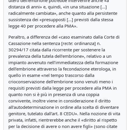
utero dell’embrione potrebbe intervenire anche «a
distanza di anni» e, quindi, «in una situazione […]
radicalmente cambiata», anche quanto alla persistente
sussistenza dei «presupposti […] previsti dalla stessa
legge 40 per procedere alla PMA».
Peraltro, a differenza del «caso esaminato dalla Corte di
Cassazione nella sentenza [
recte
: ordinanza] n.
30294/17 citata dalla ricorrente per sostenere la
prevalenza della tutela dell’embrione», relativo a un
impianto avvenuto nell’immediatezza della formazione
dell’embrione attraverso la fecondazione eterologa, in
quello in esame «nel tempo trascorso dalla
crioconservazione dell’embrione sono venuti meno i
requisiti previsti dalla legge per procedere alla PMA in
quanto non si è più in presenza di una coppia
convivente, inoltre viene in considerazione il diritto
all’autodeterminazione in ordine alla scelta di diventare
genitore, tutelato dall’art. 8 CEDU». Nella nozione di vita
privata, infatti, rientrerebbe anche il «diritto al rispetto
per la decisione di avere o non avere figli» (sono citate