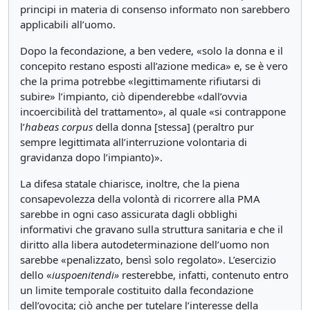
principi in materia di consenso informato non sarebbero
applicabili all’uomo.
Dopo la fecondazione, a ben vedere, «solo la donna e il
concepito restano esposti all’azione medica» e, se è vero
che la prima potrebbe «legittimamente rifiutarsi di
subire» l’impianto, ciò dipenderebbe «dall’ovvia
incoercibilità del trattamento», al quale «si contrappone
l’
habeas
corpus
della donna [stessa] (peraltro pur
sempre legittimata all’interruzione volontaria di
gravidanza dopo l’impianto)».
La difesa statale chiarisce, inoltre, che la piena
consapevolezza della volontà di ricorrere alla PMA
sarebbe in ogni caso assicurata dagli obblighi
informativi che gravano sulla struttura sanitaria e che il
diritto alla libera autodeterminazione dell’uomo non
sarebbe «penalizzato, bensì solo regolato». L’esercizio
dello «
ius
poenitendi
»
resterebbe, infatti, contenuto entro
un limite temporale costituito dalla fecondazione
dell’ovocita; ciò anche per tutelare l’interesse della