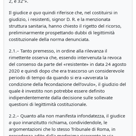
2, e 32”».
Il giudice
a quo
quindi riferisce che, nel costituirsi in
giudizio, i resistenti, signor D. R. e la menzionata
struttura sanitaria, hanno chiesto il rigetto del ricorso,
preliminarmente prospettando dubbi di legittimità
costituzionale della norma denunciata.
2.1.– Tanto premesso, in ordine alla rilevanza il
rimettente osserva che, essendo intervenuta la revoca
del consenso da parte del «resistente» in data 24 agosto
2020 e quindi dopo che era trascorso un considerevole
periodo di tempo da quando si era «avverata la
condizione della fecondazione dell’ovulo», il giudizio del
quale è investito non potrebbe essere definito
indipendentemente dalla decisione sulle sollevate
questioni di legittimità costituzionale.
2.2.– Quanto alla non manifesta infondatezza, il giudice
a quo
innanzitutto richiama, condividendole, le
argomentazioni che lo stesso Tribunale di Roma, in
precedenza adito dalla medesima ricorrente in via