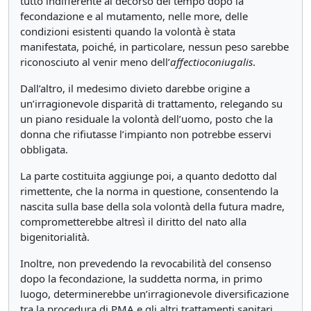
tutto indifferente al decorso del tempo dopo la
fecondazione e al mutamento, nelle more, delle
condizioni esistenti quando la volontà è stata
manifestata, poiché, in particolare, nessun peso sarebbe
riconosciuto al venir meno dell’
affectio
coniugalis
.
Dall’altro, il medesimo divieto darebbe origine a
un’irragionevole disparità di trattamento, relegando su
un piano residuale la volontà dell’uomo, posto che la
donna che rifiutasse l’impianto non potrebbe esservi
obbligata.
La parte costituita aggiunge poi, a quanto dedotto dal
rimettente, che la norma in questione, consentendo la
nascita sulla base della sola volontà della futura madre,
comprometterebbe altresì il diritto del nato alla
bigenitorialità.
Inoltre, non prevedendo la revocabilità del consenso
dopo la fecondazione, la suddetta norma, in primo
luogo, determinerebbe un’irragionevole diversificazione
tra la procedura di PMA e gli altri trattamenti sanitari,