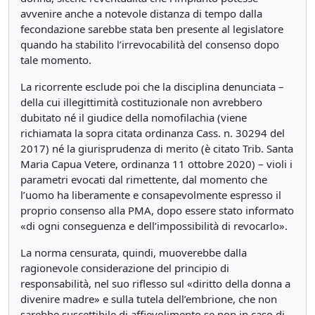
avvenire anche a notevole distanza di tempo dalla
fecondazione sarebbe stata ben presente al legislatore
quando ha stabilito l’irrevocabilità del consenso dopo
tale momento.
La ricorrente esclude poi che la disciplina denunciata –
della cui illegittimità costituzionale non avrebbero
dubitato né il giudice della nomofilachia (viene
richiamata la sopra citata ordinanza Cass. n. 30294 del
2017) né la giurisprudenza di merito (è citato Trib. Santa
Maria Capua Vetere, ordinanza 11 ottobre 2020) – violi i
parametri evocati dal rimettente, dal momento che
l’uomo ha liberamente e consapevolmente espresso il
proprio consenso alla PMA, dopo essere stato informato
«di ogni conseguenza e dell’impossibilità di revocarlo».
La norma censurata, quindi, muoverebbe dalla
ragionevole considerazione del principio di
responsabilità, nel suo riflesso sul «diritto della donna a
divenire madre» e sulla tutela dell’embrione, che non
sarebbe suscettibile di affievolimento se non in caso di