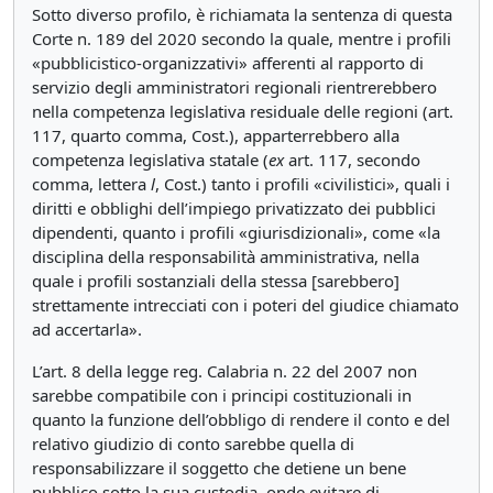
Sotto diverso profilo, è richiamata la sentenza di questa
Corte n. 189 del 2020 secondo la quale, mentre i profili
«pubblicistico-organizzativi» afferenti al rapporto di
servizio degli amministratori regionali rientrerebbero
nella competenza legislativa residuale delle regioni (art.
117, quarto comma, Cost.), apparterrebbero alla
competenza legislativa statale (
ex
art. 117, secondo
comma, lettera
l
, Cost.) tanto i profili «civilistici», quali i
diritti e obblighi dell’impiego privatizzato dei pubblici
dipendenti, quanto i profili «giurisdizionali», come «la
disciplina della responsabilità amministrativa, nella
quale i profili sostanziali della stessa [sarebbero]
strettamente intrecciati con i poteri del giudice chiamato
ad accertarla».
L’art. 8 della legge reg. Calabria n. 22 del 2007 non
sarebbe compatibile con i principi costituzionali in
quanto la funzione dell’obbligo di rendere il conto e del
relativo giudizio di conto sarebbe quella di
responsabilizzare il soggetto che detiene un bene
pubblico sotto la sua custodia, onde evitare di