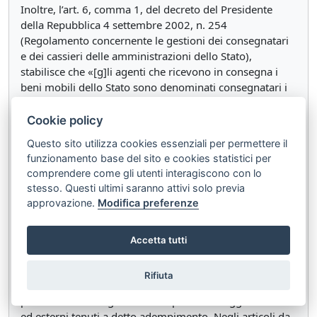
Inoltre, l’art. 6, comma 1, del decreto del Presidente
della Repubblica 4 settembre 2002, n. 254
(Regolamento concernente le gestioni dei consegnatari
e dei cassieri delle amministrazioni dello Stato),
stabilisce che «[g]li agenti che ricevono in consegna i
beni mobili dello Stato sono denominati consegnatari i
quali, in relazione alle modalità di gestione e di
rendicontazione ed alle conseguenziali responsabilità,
Cookie policy
assumono la veste, rispettivamente, di agenti
Questo sito utilizza cookies essenziali per permettere il
amministrativi per debito di vigilanza e di agenti
funzionamento base del sito e cookies statistici per
contabili per debito di custodia».
comprendere come gli utenti interagiscono con lo
stesso. Questi ultimi saranno attivi solo previa
Un nuovo impulso al giudizio di conto è conseguente
approvazione.
Modifica preferenze
alle norme del codice di giustizia contabile, contenute
negli articoli da 137 a 150 dell’Allegato 1 al d.lgs. n. 174
del 2016, che integrano le varie disposizioni già presenti
Accetta tutti
in normative specifiche di settore. Le richiamate
disposizioni hanno riportato all’attenzione delle
Rifiuta
amministrazioni le attività relative al deposito e alla
parifica del conto giudiziale da parte dei soggetti interni
ed esterni tenuti a detto adempimento. Negli articoli da