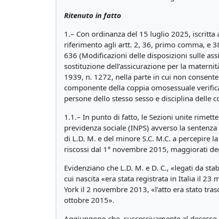
Ritenuto in fatto
1.– Con ordinanza del 15 luglio 2025, iscritta a
riferimento agli artt. 2, 36, primo comma, e 38 
636 (Modificazioni delle disposizioni sulle assi
sostituzione dell’assicurazione per la maternità
1939, n. 1272, nella parte in cui non consente l
componente della coppia omosessuale verificat
persone dello stesso sesso e disciplina delle 
1.1.– In punto di fatto, le Sezioni unite rimett
previdenza sociale (INPS) avverso la sentenza c
di L.D. M. e del minore S.C. M.C. a percepire l
riscossi dal 1° novembre 2015, maggiorati degl
Evidenziano che L.D. M. e D. C., «legati da sta
cui nascita «era stata registrata in Italia il 
York il 2 novembre 2013, «l’atto era stato trascr
ottobre 2015».
Aggiungono che, successivamente al decesso, «e