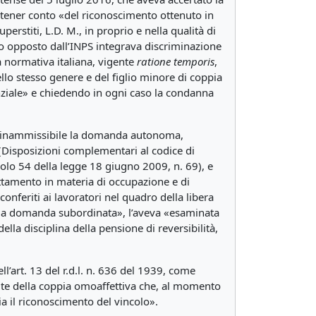
r tener conto «del riconoscimento ottenuto in
erstiti, L.D. M., in proprio e nella qualità di
go opposto dall’INPS integrava discriminazione
a normativa italiana, vigente
ratione temporis
,
dello stesso genere e del figlio minore di coppia
ziale» e chiedendo in ogni caso la condanna
to inammissibile la domanda autonoma,
0 (Disposizioni complementari al codice di
icolo 54 della legge 18 giugno 2009, n. 69), e
rattamento in materia di occupazione e di
conferiti ai lavoratori nel quadro della libera
della domanda subordinata», l’aveva «esaminata
lla disciplina della pensione di reversibilità,
l’art. 13 del r.d.l. n. 636 del 1939, come
rstite della coppia omoaffettiva che, al momento
lia il riconoscimento del vincolo».