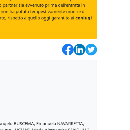
ro partner sia avvenuto prima dell’entrata in
 chi non ha potuto tempestivamente munire di
orte, rispetto a quello oggi garantito ai
coniugi
I, Angelo BUSCEMA, Emanuela NAVARRETTA,
ssimo LUCIANI, Maria Alessandra SANDULLI,