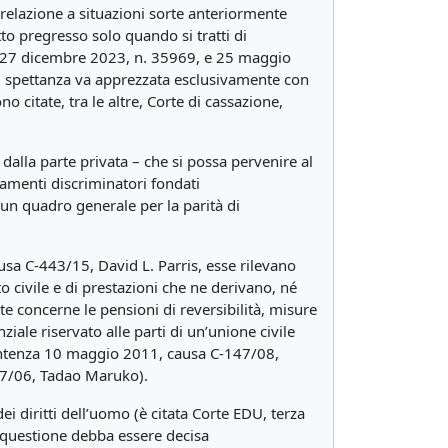
 in relazione a situazioni sorte anteriormente
to pregresso solo quando si tratti di
nze 27 dicembre 2023, n. 35969, e 25 maggio
 cui spettanza va apprezzata esclusivamente con
o citate, tra le altre, Corte di cassazione,
dalla parte privata – che si possa pervenire al
tamenti discriminatori fondati
 un quadro generale per la parità di
sa C-443/15, David L. Parris, esse rilevano
to civile e di prestazioni che ne derivano, né
nte concerne le pensioni di reversibilità, misure
iale riservato alle parti di un’unione civile
 sentenza 10 maggio 2011, causa C-147/08,
267/06, Tadao Maruko).
 diritti dell’uomo (è citata Corte EDU, terza
 questione debba essere decisa