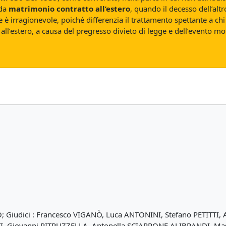
 da
matrimonio contratto all’estero
, quando il decesso dell’alt
one è irragionevole, poiché differenzia il trattamento spettante a
to all’estero, a causa del pregresso divieto di legge e dell’evento m
; Giudici : Francesco VIGANÒ, Luca ANTONINI, Stefano PETITT
I, Giovanni PITRUZZELLA, Antonella SCIARRONE ALIBRANDI, Ma