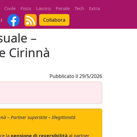
Civile
Fisco
Lavoro
Penale
Tech
Extra
Collabora
ti
suale –
e Cirinnà
Pubblicato il
29/5/2026
nà – Partner superstite – Illegittimità
sce la
pensione di reversibilità
al partner