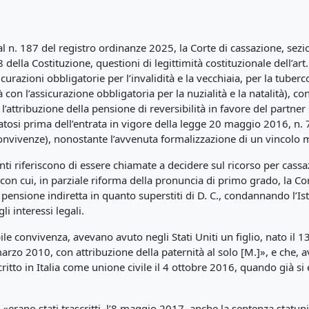
l n. 187 del registro ordinanze 2025, la Corte di cassazione, sezioni
della Costituzione, questioni di legittimità costituzionale dell’ar
curazioni obbligatorie per l’invalidità e la vecchiaia, per la tuber
 con l’assicurazione obbligatoria per la nuzialità e la natalità), co
’attribuzione della pensione di reversibilità in favore del partner 
osi prima dell’entrata in vigore della legge 20 maggio 2016, n. 7
convivenze), nonostante l’avvenuta formalizzazione di un vincolo m
enti riferiscono di essere chiamate a decidere sul ricorso per cassa
on cui, in parziale riforma della pronuncia di primo grado, la Cort
a pensione indiretta in quanto superstiti di D. C., condannando l’I
i interessi legali.
bile convivenza, avevano avuto negli Stati Uniti un figlio, nato il
23 marzo 2010, con attribuzione della paternità al solo [M.]», e ch
itto in Italia come unione civile il 4 ottobre 2016, quando già si er
rano stati trascritti, l’8 maggio 2017, anche la sentenza statuni