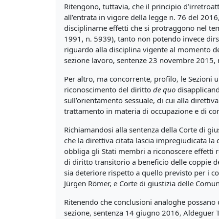
Ritengono, tuttavia, che il principio d’irretroat
all’entrata in vigore della legge n. 76 del 2
disciplinarne effetti che si protraggono nel t
1991, n. 5939), tanto non potendo invece dirsi 
riguardo alla disciplina vigente al momento del 
sezione lavoro, sentenze 23 novembre 2015, 
Per altro, ma concorrente, profilo, le Sezioni 
riconoscimento del diritto
de quo
disapplicando
sull’orientamento sessuale, di cui alla dirett
trattamento in materia di occupazione e di con
Richiamandosi alla sentenza della Corte di gi
che la direttiva citata lascia impregiudicata la
obbliga gli Stati membri a riconoscere effetti r
di diritto transitorio a beneficio delle coppie 
sia deteriore rispetto a quello previsto per i
Jürgen Römer, e Corte di giustizia delle Comu
Ritenendo che conclusioni analoghe possano des
sezione, sentenza 14 giugno 2016, Aldeguer T