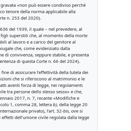
za gravata «non può essere condiviso perché
oco tenore della norma applicabile alla
orte n. 253 del 2020).
n. 636 del 1939, il quale – nel prevedere, al
figli superstiti che, al momento della morte
ili al lavoro e a carico del genitore al
oniugale che, come evidenziato dalla
ne di convivenza, seppure stabile, e presenta
 sentenza di questa Corte n. 66 del 2024).
ne di assicurare l’effettività della tutela dei
izioni che si riferiscono al matrimonio e le
atti aventi forza di legge, nei regolamenti
vile tra persone dello stesso sesso» e che,
 gennaio 2017, n. 7, recante «Modifiche e
rticolo 1, comma 28, lettera
b)
, della legge 20
ternazionale privato), l’art. 32-
bis
, ove si
 effetti dell’unione civile regolata dalla legge