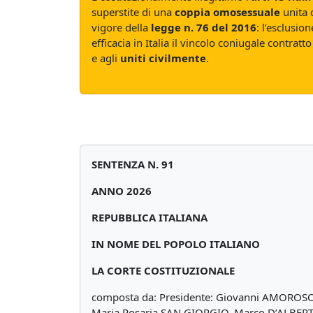
superstite di una
coppia omosessuale
unita
vigore della
legge n. 76 del 2016
: l’esclusi
efficacia in Italia il vincolo coniugale contrat
e agli
uniti civilmente
.
SENTENZA N. 91
ANNO 2026
REPUBBLICA ITALIANA
IN NOME DEL POPOLO ITALIANO
LA CORTE COSTITUZIONALE
composta da: Presidente: Giovanni AMOROSO
Maria Rosaria SAN GIORGIO, Marco D’ALBERT