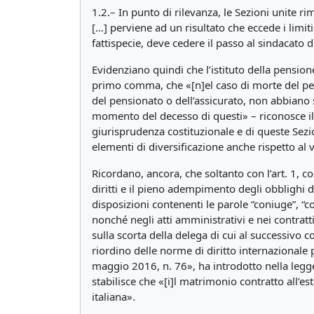
1.2.– In punto di rilevanza, le Sezioni unite
[…] perviene ad un risultato che eccede i limit
fattispecie, deve cedere il passo al sindacato 
Evidenziano quindi che l’istituto della pensione 
primo comma, che «[n]el caso di morte del pens
del pensionato o dell’assicurato, non abbiano su
momento del decesso di questi» – riconosce il d
giurisprudenza costituzionale e di queste Sezi
elementi di diversificazione anche rispetto al v
Ricordano, ancora, che soltanto con l’art. 1, co
diritti e il pieno adempimento degli obblighi de
disposizioni contenenti le parole “coniuge”, “c
nonché negli atti amministrativi e nei contratti
sulla scorta della delega di cui al successivo 
riordino delle norme di diritto internazionale 
maggio 2016, n. 76», ha introdotto nella legge 
stabilisce che «[i]l matrimonio contratto all’es
italiana».