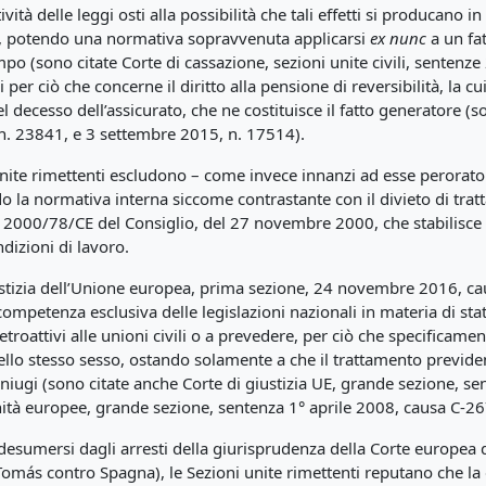
tività delle leggi osti alla possibilità che tali effetti si producano
016, potendo una normativa sopravvenuta applicarsi
ex nunc
a un fat
empo (sono citate Corte di cassazione, sezioni unite civili, sente
per ciò che concerne il diritto alla pensione di reversibilità, la
decesso dell’assicurato, che ne costituisce il fatto generatore (son
n. 23841, e 3 settembre 2015, n. 17514).
unite rimettenti escludono – come invece innanzi ad esse perorato 
 la normativa interna siccome contrastante con il divieto di trat
iva 2000/78/CE del Consiglio, del 27 novembre 2000, che stabilisce
dizioni di lavoro.
ustizia dell’Unione europea, prima sezione, 24 novembre 2016, cau
 competenza esclusiva delle legislazioni nazionali in materia di sta
etroattivi alle unioni civili o a prevedere, per ciò che specificame
dello stesso sesso, ostando solamente a che il trattamento previdenz
 coniugi (sono citate anche Corte di giustizia UE, grande sezione,
nità europee, grande sezione, sentenza 1° aprile 2008, causa C-
umersi dagli arresti della giurisprudenza della Corte europea dei
omás contro Spagna), le Sezioni unite rimettenti reputano che la