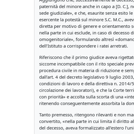
paternità del minore anche in capo a [D. C.], 
sede giudiziale», e che, esaurite senza esito le
esercente la potestà sul minore S.C. M.C., ave
diretta per motivo di genere e orientamento se
nella parte in cui esclude, in caso di decesso d
omogenitoriale», formulando altresì «domanda
dell’Istituto a corrispondere i ratei arretrati.
Riferiscono che il primo giudice aveva riget
siccome incompatibile con il rito speciale prev
procedura civile in materia di riduzione e semp
dall’art. 4 del decreto legislativo 9 luglio 20
condizioni di lavoro e della direttiva n. 2014/5
circolazione dei lavoratori), e che la Corte t
con priorità» e accolta sulla scorta di una «in
ritenendo conseguentemente assorbita la dom
Tanto premesso, ritengono rilevanti e non manif
convertito, «nella parte in cui limita il diritt
del decesso, aveva formalizzato all’estero l’uni