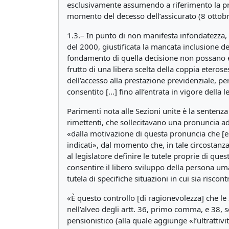
esclusivamente assumendo a riferimento la prev
momento del decesso dell’assicurato (8 ottob
1.3.– In punto di non manifesta infondatezza, 
del 2000, giustificata la mancata inclusione d
fondamento di quella decisione non possano ess
frutto di una libera scelta della coppia eteros
dell’accesso alla prestazione previdenziale, pe
consentito […] fino all’entrata in vigore della 
Parimenti nota alle Sezioni unite è la sentenza
rimettenti, che sollecitavano una pronuncia add
«dalla motivazione di questa pronuncia che [es
indicati», dal momento che, in tale circostan
al legislatore definire le tutele proprie di q
consentire il libero sviluppo della persona uman
tutela di specifiche situazioni in cui sia risc
«È questo controllo [di ragionevolezza] che le S
nell’alveo degli artt. 36, primo comma, e 38
pensionistico (alla quale aggiunge «l’ultrattivi