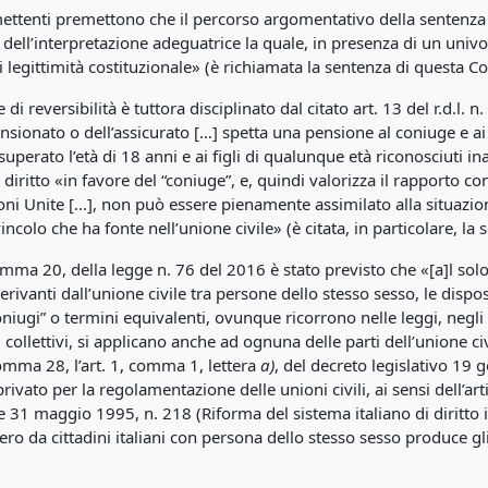
 rimettenti premettono che il percorso argomentativo della senten
i dell’interpretazione adeguatrice la quale, in presenza di un univ
di legittimità costituzionale» (è richiamata la sentenza di questa C
di reversibilità è tuttora disciplinato dal citato art. 13 del r.d.l. 
ionato o dell’assicurato […] spetta una pensione al coniuge e ai 
perato l’età di 18 anni e ai figli di qualunque età riconosciuti inab
iritto «in favore del “coniuge”, e, quindi valorizza il rapporto c
oni Unite […], non può essere pienamente assimilato alla situazio
incolo che ha fonte nell’unione civile» (è citata, in particolare, la
mma 20, della legge n. 76 del 2016 è stato previsto che «[a]l solo fi
rivanti dall’unione civile tra persone dello stesso sesso, le dispos
oniugi” o termini equivalenti, ovunque ricorrono nelle leggi, negli 
 collettivi, si applicano anche ad ognuna delle parti dell’unione ci
comma 28, l’art. 1, comma 1, lettera
a)
, del decreto legislativo 19
privato per la regolamentazione delle unioni civili, ai sensi dell’a
31 maggio 1995, n. 218 (Riforma del sistema italiano di diritto in
tero da cittadini italiani con persona dello stesso sesso produce gli