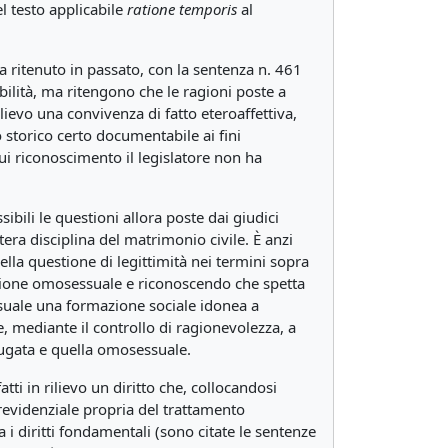
l testo applicabile
ratione temporis
al
a ritenuto in passato, con la sentenza n. 461
ibilità, ma ritengono che le ragioni poste a
ievo una convivenza di fatto eteroaffettiva,
 storico certo documentabile ai fini
cui riconoscimento il legislatore non ha
bili le questioni allora poste dai giudici
era disciplina del matrimonio civile. È anzi
la questione di legittimità nei termini sopra
unione omosessuale e riconoscendo che spetta
ssuale una formazione sociale idonea a
e, mediante il controllo di ragionevolezza, a
niugata e quella omosessuale.
tti in rilievo un diritto che, collocandosi
evidenziale propria del trattamento
 i diritti fondamentali (sono citate le sentenze