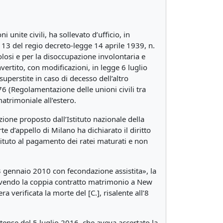
 unite civili, ha sollevato d’ufficio, in
t. 13 del regio decreto-legge 14 aprile 1939, n.
colosi e per la disoccupazione involontaria e
nvertito, con modificazioni, in legge 6 luglio
superstite in caso di decesso dell’altro
6 (Regolamentazione delle unioni civili tra
atrimoniale all’estero.
zione proposto dall’Istituto nazionale della
e d’appello di Milano ha dichiarato il diritto
stituto al pagamento dei ratei maturati e non
 13 gennaio 2010 con fecondazione assistita», la
e, avendo la coppia contratto matrimonio a New
a verificata la morte del [C.], risalente all’8
tense del 5 luglio 2016, che aveva accertato la