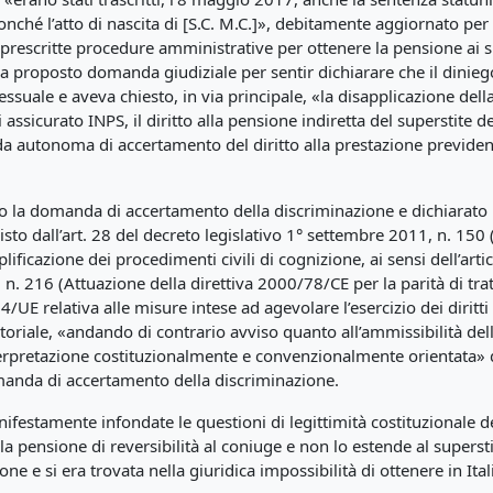
nonché l’atto di nascita di [S.C. M.C.]», debitamente aggiornato pe
 prescritte procedure amministrative per ottenere la pensione ai sup
va proposto domanda giudiziale per sentir dichiarare che il dinie
ssuale e aveva chiesto, in via principale, «la disapplicazione dell
i assicurato INPS, il diritto alla pensione indiretta del superstite 
 autonoma di accertamento del diritto alla prestazione previden
tato la domanda di accertamento della discriminazione e dichiara
isto dall’art. 28 del decreto legislativo 1° settembre 2011, n. 15
lificazione dei procedimenti civili di cognizione, ai sensi dell’art
03, n. 216 (Attuazione della direttiva 2000/78/CE per la parità di t
4/UE relativa alle misure intese ad agevolare l’esercizio dei diritti 
erritoriale, «andando di contrario avviso quanto all’ammissibilità 
terpretazione costituzionalmente e convenzionalmente orientata» de
anda di accertamento della discriminazione.
estamente infondate le questioni di legittimità costituzionale del
o alla pensione di reversibilità al coniuge e non lo estende al supe
one e si era trovata nella giuridica impossibilità di ottenere in Ita