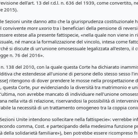
isione dell’art. 13 del r.d.l. n. 636 del 1939, come convertito, ne
re 2015).
le Sezioni unite danno atto che la giurisprudenza costituzionale h
el convivente
more uxorio
tra i beneficiari della pensione di revers
ere estese alla presente fattispecie, «nella quale non viene in ril
essuale, né manca la formalizzazione del vincolo, intesa come fatto
rché si discute di un’unione omosessuale legalizzata all’estero, il 
legge n. 76 del 2016».
 n. 138 del 2010, con la quale questa Corte ha dichiarato inammissi
itiva che estendesse all’unione di persone dello stesso sesso l’int
se] ritengono di dover prendere le mosse nella prospettazione del
za, questa Corte, pur evidenziando la diversità tra matrimonio e 
uest’ultima, non avrebbe mancato di individuare nell’unione omose
a nella vita di relazione, riservandosi la possibilità di intervenir
ontrabile la necessità di un trattamento omogeneo tra la coppia co
ezioni Unite intendono sollecitare nella fattispecie»: verrebbe infa
, secondo comma, Cost. e partecipando della medesima funzione pr
tà della solidarietà familiare»), ben potrebbe essere ricompreso fra