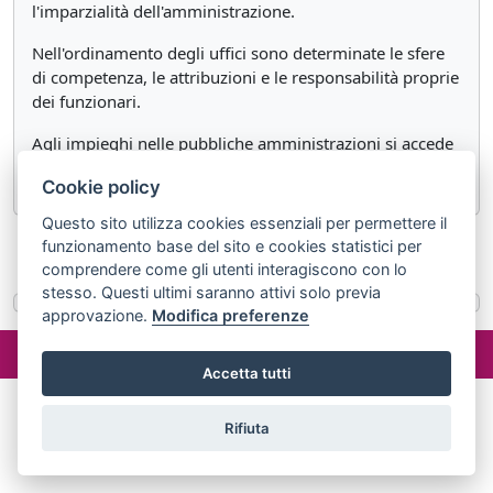
l'imparzialità dell'amministrazione.
Nell'ordinamento degli uffici sono determinate le sfere
di competenza, le attribuzioni e le responsabilità proprie
dei funzionari.
Agli impieghi nelle pubbliche amministrazioni si accede
mediante concorso, salvo i casi stabiliti dalla legge.
Cookie policy
Questo sito utilizza cookies essenziali per permettere il
funzionamento base del sito e cookies statistici per
«
Articolo 96
Articolo 98
»
comprendere come gli utenti interagiscono con lo
stesso. Questi ultimi saranno attivi solo previa
approvazione.
Modifica preferenze
©2024 misterlex.it -
redazione@misterlex.it
-
Privacy
- P.I.
02029690472
Accetta tutti
Rifiuta