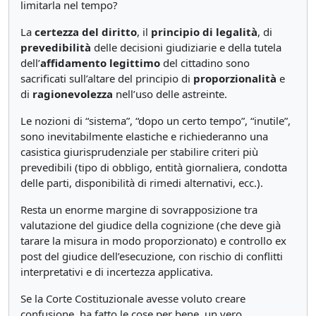
limitarla nel tempo?
La
certezza del diritto
, il
principio di legalità
, di
prevedibilità
delle decisioni giudiziarie e della tutela
dell’
affidamento legittimo
del cittadino sono
sacrificati sull’altare del principio di
proporzionalità
e
di
ragionevolezza
nell’uso delle astreinte.
Le nozioni di “sistema”, “dopo un certo tempo”, “inutile”,
sono inevitabilmente elastiche e richiederanno una
casistica giurisprudenziale per stabilire criteri più
prevedibili (tipo di obbligo, entità giornaliera, condotta
delle parti, disponibilità di rimedi alternativi, ecc.).
Resta un enorme margine di sovrapposizione tra
valutazione del giudice della cognizione (che deve già
tarare la misura in modo proporzionato) e controllo ex
post del giudice dell’esecuzione, con rischio di conflitti
interpretativi e di incertezza applicativa.
Se la Corte Costituzionale avesse voluto creare
confusione, ha fatto le cose per bene, un vero