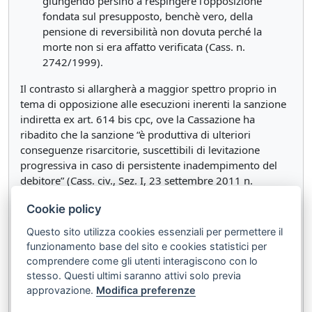
giungendo persino a respingere l’opposizione
fondata sul presupposto, benchè vero, della
pensione di reversibilità non dovuta perché la
morte non si era affatto verificata (Cass. n.
2742/1999).
Il contrasto si allargherà a maggior spettro proprio in
tema di opposizione alle esecuzioni inerenti la sanzione
indiretta ex art. 614 bis cpc, ove la Cassazione ha
ribadito che la sanzione “è produttiva di ulteriori
conseguenze risarcitorie, suscettibili di levitazione
progressiva in caso di persistente inadempimento del
debitore” (Cass. civ., Sez. I, 23 settembre 2011 n.
19454). “Levitazione progressiva” (Cassazione) contro
Cookie policy
“dopo un certo tempo” (Corte Costituzionale). Ai posteri
l’ardua sentenza.
Questo sito utilizza cookies essenziali per permettere il
funzionamento base del sito e cookies statistici per
comprendere come gli utenti interagiscono con lo
Documenti correlati:
stesso. Questi ultimi saranno attivi solo previa
approvazione.
Modifica preferenze
Testo integrale di
Corte Costituzionale, Sentenza
n.109 del 18/06/2026