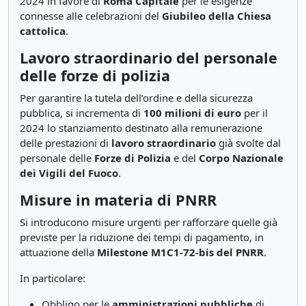
2024 in favore di
Roma Capitale
per le esigenze
connesse alle celebrazioni del
Giubileo della Chiesa
cattolica
.
Lavoro straordinario del personale
delle forze di polizia
Per garantire la tutela dell’ordine e della sicurezza
pubblica, si incrementa di
100 milioni di euro
per il
2024 lo stanziamento destinato alla remunerazione
delle prestazioni di
lavoro straordinario
già svolte dal
personale delle
Forze di Polizia
e del
Corpo Nazionale
dei Vigili del Fuoco
.
Misure in materia di PNRR
Si introducono misure urgenti per rafforzare quelle già
previste per la riduzione dei tempi di pagamento, in
attuazione della
Milestone M1C1-72-bis del PNRR
.
In particolare:
Obbligo per le
amministrazioni pubbliche
di