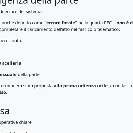
i errore del sistema.
– anche definito come
“errore fatale”
nella quarta PEC –
non è d
 completare il caricamento dell’atto nel fascicolo telematico.
nere conto:
ancelleria
;
cessuale
della parte.
 termini era stata proposta
alla prima udienza utile
, in un lass
sso
.
asa
perative chiare: