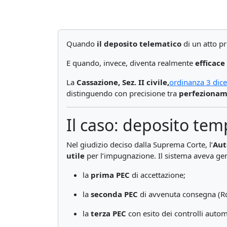
Quando
il deposito telematico
di un atto p
E quando, invece, diventa realmente
efficace
La
Cassazione, Sez. II civile,
ordinanza 3 dic
distinguendo con precisione tra
perfezionam
Il caso: deposito te
Nel giudizio deciso dalla Suprema Corte, l’
Aut
utile
per l’impugnazione. Il sistema aveva ge
la
prima PEC
di accettazione;
la
seconda PEC
di avvenuta consegna (R
la
terza PEC
con esito dei controlli automa