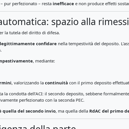
 – pur perfezionato – resta
inefficace
e non produce effetti sostan
tomatica: spazio alla rimessi
la tutela del diritto di difesa.
legittimamente confidare
nella tempestività del deposito. L’as
a
.
mpestivamente
, mediante:
ermini
, valorizzando la
continuità
con il primo deposito effettuat
tta la condotta dell’ACI: il secondo deposito, sebbene formalmente
ivamente perfezionato con la seconda PEC.
è quella del secondo invio
, ma quella della
RdAC del primo d
ligenza della parte