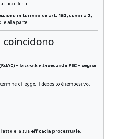
a cancelleria.
essione in termini ex art. 153, comma 2,
le alla parte.
n coincidono
 (RdAC)
– la cosiddetta
seconda PEC
–
segna
 termine di legge, il deposito è tempestivo.
l’atto
e la sua
efficacia processuale
.