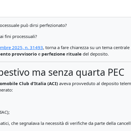
rocessuale può dirsi perfezionato?
ai fini processuali?
embre 2025, n. 31493
, torna a fare chiarezza su un tema centrale 
ento provvisorio
e
perfezione rituale
del deposito.
mpestivo ma senza quarta PEC
omobile Club d’Italia (ACI)
aveva provveduto al deposito telema
nerato:
dAC);
tici, che segnalava la necessità di verifiche da parte della cancell