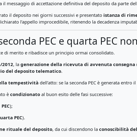
ia il messaggio di accettazione definitiva del deposito da parte dell
erato il deposito nei giorni successivi e presentato
istanza di rim
 dichiarato l’appello improcedibile, ritenendo la decadenza imputabi
to: seconda PEC e quarta PEC no
ce di merito e ribadisce un principio ormai consolidato.
9/2012
, la
generazione della ricevuta di avvenuta consegna
io del deposito telematico
.
ella tempestività
dell’atto: se la seconda PEC è generata entro il
nto è
condizionato
al buon esito delle fasi successive:
a PEC
);
uarta PEC
).
ne rituale del deposito
, da cui discendono la
conoscibilità del