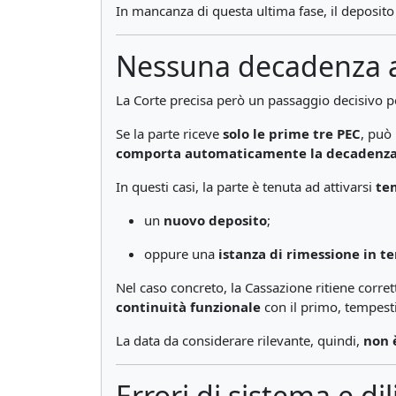
In mancanza di questa ultima fase, il deposito
Nessuna decadenza au
La Corte precisa però un passaggio decisivo per 
Se la parte riceve
solo le prime tre PEC
, può
comporta automaticamente la decadenz
In questi casi, la parte è tenuta ad attivarsi
te
un
nuovo deposito
;
oppure una
istanza di rimessione in t
Nel caso concreto, la Cassazione ritiene corre
continuità funzionale
con il primo, tempest
La data da considerare rilevante, quindi,
non 
Errori di sistema e di