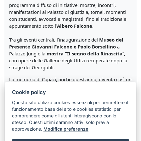
programma diffuso di iniziative: mostre, incontri,
manifestazioni al Palazzo di giustizia, tornei, momenti
con studenti, avvocati e magistrati, fino al tradizionale
appuntamento sotto l’
Albero Falcone
.
Tra gli eventi centrali, l’inaugurazione del
Museo del
Presente Giovanni Falcone e Paolo Borsellino
a
Palazzo Jung e la
mostra “Il segno della Rinascita
”,
con opere delle Gallerie degli Uffizi recuperate dopo la
strage dei Georgofili.
La memoria di Capaci, anche quest’anno, diventa così un
percorso civile che unisce istituzioni, scuole, associazioni
Cookie policy
e cittadini nel nome della legalità e della responsabilità
democratica.
Questo sito utilizza cookies essenziali per permettere il
funzionamento base del sito e cookies statistici per
comprendere come gli utenti interagiscono con lo
Documenti correlati:
stesso. Questi ultimi saranno attivi solo previa
approvazione.
Modifica preferenze
Strage di Via D'Amelio, la memoria e l'imperativo di
non tacere