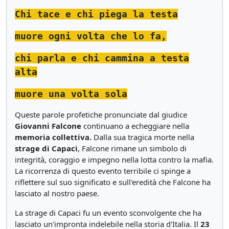
Chi tace e chi piega la testa
muore ogni volta che lo fa,
chi parla e chi cammina a testa
alta
muore una volta sola
Queste parole profetiche pronunciate dal giudice
Giovanni Falcone
continuano a echeggiare nella
memoria collettiva.
Dalla sua tragica morte nella
strage di Capaci
, Falcone rimane un simbolo di
integrità, coraggio e impegno nella lotta contro la mafia.
La ricorrenza di questo evento terribile ci spinge a
riflettere sul suo significato e sull'eredità che Falcone ha
lasciato al nostro paese.
La strage di Capaci fu un evento sconvolgente che ha
lasciato un'impronta indelebile nella storia d'Italia. Il
23