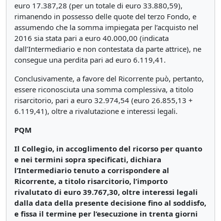
euro 17.387,28 (per un totale di euro 33.880,59),
rimanendo in possesso delle quote del terzo Fondo, e
assumendo che la somma impiegata per l’acquisto nel
2016 sia stata pari a euro 40.000,00 (indicata
dall’Intermediario e non contestata da parte attrice), ne
consegue una perdita pari ad euro 6.119,41.
Conclusivamente, a favore del Ricorrente può, pertanto,
essere riconosciuta una somma complessiva, a titolo
risarcitorio, pari a euro 32.974,54 (euro 26.855,13 +
6.119,41), oltre a rivalutazione e interessi legali.
PQM
Il Collegio, in accoglimento del ricorso per quanto
e nei termini sopra specificati, dichiara
l’Intermediario tenuto a corrispondere al
Ricorrente, a titolo risarcitorio, l’importo
rivalutato di euro 39.767,30, oltre interessi legali
dalla data della presente decisione fino al soddisfo,
e fissa il termine per l’esecuzione in trenta giorni