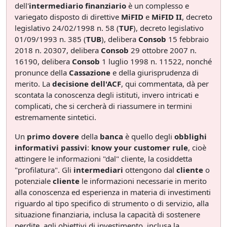
dell'
intermediario finanziario
è un complesso e
variegato disposto di direttive
MiFID
e
MiFID II
, decreto
legislativo 24/02/1998 n. 58 (
TUF
), decreto legislativo
01/09/1993 n. 385 (
TUB
), delibera
Consob
15 febbraio
2018 n. 20307, delibera
Consob
29 ottobre 2007 n.
16190, delibera
Consob
1 luglio 1998 n. 11522, nonché
pronunce della
Cassazione
e della giurisprudenza di
merito. La
decisione dell'ACF
, qui commentata, dà per
scontata la conoscenza degli istituti, invero intricati e
complicati, che si cercherà di riassumere in termini
estremamente sintetici.
Un
primo dovere
della
banca
è quello degli
obblighi
informativi passivi
:
know your customer rule
, cioè
attingere le informazioni "dal" cliente, la cosiddetta
"profilatura". Gli
intermediari
ottengono dal
cliente
o
potenziale
cliente
le informazioni necessarie in merito
alla conoscenza ed esperienza in materia di investimenti
riguardo al tipo specifico di strumento o di servizio, alla
situazione finanziaria, inclusa la capacità di sostenere
perdite, agli obiettivi di investimento, inclusa la