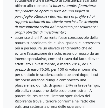
sottolineare che il servizio di consulenza avanzata
offerto alla clientela “
si basa su analisi finanziarie
dei prodotti ed opera in base ad una logica di
portafoglio ottimale relativamente al profilo ed ai
rapporti dichiarati dal cliente nonché alla strategia
di investimento scelta dal medesimo per realizzare i
propri obiettivi di investimento
”;
asserisce che il Ricorrente fosse consapevole della
natura subordinata delle Obbligazioni e interessato
più a perseguire un elevato rendimento che ad
evitare l’assunzione di rischi, essendo mosso da un
intento speculativo, come si ricava dal fatto di aver
effettuato l’investimento, a marzo 2016, ad un
prezzo di euro 76,50, per 100 di valore nominale,
per un titolo in scadenza solo due anni dopo, il cui
rimborso avrebbe dunque comportato una
plusvalenza, quindi, di quasi il 24% in breve tempo,
oltre alla riscossione delle cedole semestrali. A
parere del resistente, l’intento speculativo del
Ricorrente trova ulteriore conferma nel fatto che
egli, una settimana prima delle operazioni