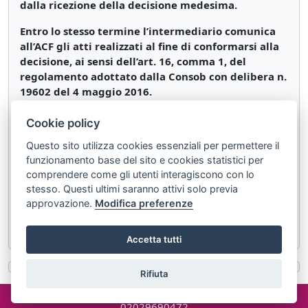
dalla ricezione della decisione medesima.
Entro lo stesso termine l’intermediario comunica
all’ACF gli atti realizzati al fine di conformarsi alla
decisione, ai sensi dell’art. 16, comma 1, del
regolamento adottato dalla Consob con delibera n.
19602 del 4 maggio 2016.
L’intermediario è tenuto a versare alla Consob la
Cookie policy
somma di € 400,00, ai sensi dell’art. 18, comma 3,
Questo sito utilizza cookies essenziali per permettere il
del citato regolamento, adottato con delibera n.
funzionamento base del sito e cookies statistici per
19602 del 4 maggio 2016, secondo le modalità
comprendere come gli utenti interagiscono con lo
indicate nel sito istituzionale www.acf.consob.it,
stesso. Questi ultimi saranno attivi solo previa
sezione “Intermediari”.
approvazione.
Modifica preferenze
Il Presidente
Accetta tutti
Rifiuta
©2024 misterlex.it -
redazione@misterlex.it
-
Privacy
- P.I.
02029690472