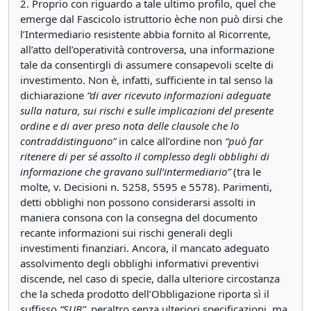
2. Proprio con riguardo a tale ultimo profilo, quel che
emerge dal Fascicolo istruttorio èche non può dirsi che
l’Intermediario resistente abbia fornito al Ricorrente,
all’atto dell’operatività controversa, una informazione
tale da consentirgli di assumere consapevoli scelte di
investimento. Non è, infatti, sufficiente in tal senso la
dichiarazione
“di aver ricevuto informazioni adeguate
sulla natura, sui rischi e sulle implicazioni del presente
ordine e di aver preso nota delle clausole che lo
contraddistinguono”
in calce all’ordine non
“può far
ritenere di per sé assolto il complesso degli obblighi di
informazione che gravano sull’intermediario”
(tra le
molte, v. Decisioni n. 5258, 5595 e 5578). Parimenti,
detti obblighi non possono considerarsi assolti in
maniera consona con la consegna del documento
recante informazioni sui rischi generali degli
investimenti finanziari. Ancora, il mancato adeguato
assolvimento degli obblighi informativi preventivi
discende, nel caso di specie, dalla ulteriore circostanza
che la scheda prodotto dell’Obbligazione riporta sì il
suffisso
“SUB”
, peraltro senza ulteriori specificazioni, ma