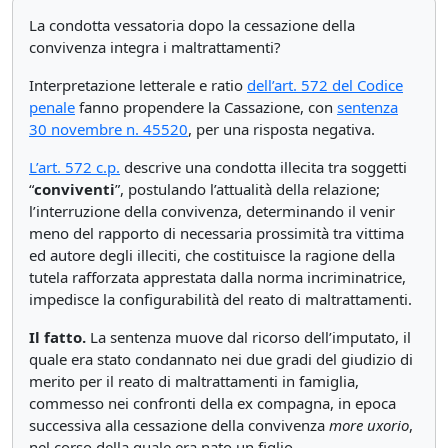
La condotta vessatoria dopo la cessazione della
convivenza integra i maltrattamenti?
Interpretazione letterale e ratio
dell’art. 572 del Codice
penale
fanno propendere la Cassazione, con
sentenza
30 novembre n. 45520
, per una risposta negativa.
L’art. 572 c.p.
descrive una condotta illecita tra soggetti
“
conviventi
”, postulando l’attualità della relazione;
l’interruzione della convivenza, determinando il venir
meno del rapporto di necessaria prossimità tra vittima
ed autore degli illeciti, che costituisce la ragione della
tutela rafforzata apprestata dalla norma incriminatrice,
impedisce la configurabilità del reato di maltrattamenti.
Il fatto.
La sentenza muove dal ricorso dell’imputato, il
quale era stato condannato nei due gradi del giudizio di
merito per il reato di maltrattamenti in famiglia,
commesso nei confronti della ex compagna, in epoca
successiva alla cessazione della convivenza
more uxorio
,
nel corso della quale era nato un figlio.