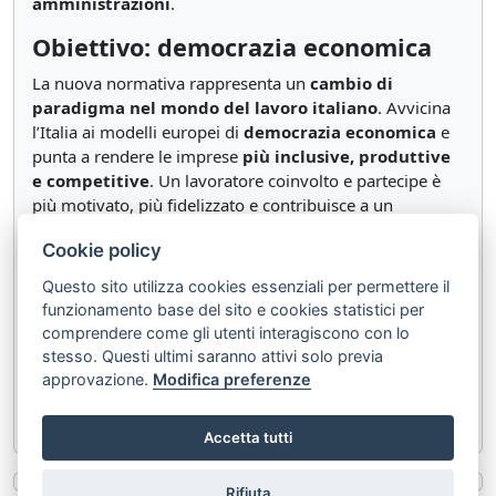
amministrazioni
.
Obiettivo: democrazia economica
La nuova normativa rappresenta un
cambio di
paradigma nel mondo del lavoro italiano
. Avvicina
l’Italia ai modelli europei di
democrazia economica
e
punta a rendere le imprese
più inclusive, produttive
e competitive
. Un lavoratore coinvolto e partecipe è
più motivato, più fidelizzato e contribuisce a un
ambiente di lavoro più sano ed equo
Cookie policy
Questo sito utilizza cookies essenziali per permettere il
Documenti correlati:
funzionamento base del sito e cookies statistici per
LEGGE 15 maggio 2025, n. 76
comprendere come gli utenti interagiscono con lo
Disposizioni per la partecipazione dei lavoratori alla
stesso. Questi ultimi saranno attivi solo previa
approvazione.
Modifica preferenze
gestione, al capitale e agli utili delle imprese (G.U.
n.120 del 26-5-2025)
Accetta tutti
Rifiuta