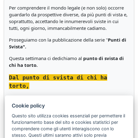
Per comprendere il mondo legale (e non solo) occorre
guardarlo da prospettive diverse, da più punti di vista e,
soprattutto, accettando le innumerevoli sviste in cui
tutti, ogni giorno, immancabilmente cadiamo.
Proseguiamo con la pubblicazione della serie "
Punti di
Svista".
Questa settimana ci dedichiamo al
punto di svista di
chi ha torto.
Dal punto di svista di chi ha
torto,
il mondo va guardato al rovescio.
Cookie policy
Questo sito utilizza cookies essenziali per permettere il
Vedi anche:
funzionamento base del sito e cookies statistici per
Punti di svista: l'avvocato
;
comprendere come gli utenti interagiscono con lo
Punti di svista: il cliente
;
stesso. Questi ultimi saranno attivi solo previa